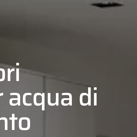
ri
r acqua di
nto