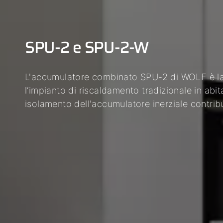
SPU-2 e SPU-2-W
L'accumulatore combinato SPU-2 di WOLF è la 
l’impianto di riscaldamento tradizionale in abitaz
isolamento dell'accumulatore inerziale contribu