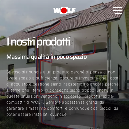
I nostri prodotti
Massima qualità in poco spazio
Spesso si rinuncia a un progetto perché si pensa di non
avere spazio a sufficienza, oppure si immagina che i costi
di acquisto e gestione siano insostenibili o ancora perché
si teme che i tempi di consegna siano troppo lunghi. In
queste situazioni vengono in soccorso i prodotti “extra-
compatti” di WOLF. Sempre abbastanza grandi da
garantire il massimo comfort, e comunque così piccoli da
poter essere installati ovunque.