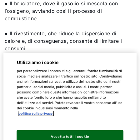
● Il bruciatore, dove il gasolio si mescola con
l’ossigeno, avviando così il processo di
combustione.
● Il rivestimento, che riduce la dispersione di
calore e, di conseguenza, consente di limitare i
consumi.
Utilizziamo i cookie
Quando il gasolio brucia, produce calore che
scalda l'acqua. Quest'acqua calda poi circola nei
per personalizzare i contenuti e gli annunci, fornire funzionalità di
social media e analizzare il traffico sul nostro sito. Condividiamo
radiatori o nel sistema di riscaldamento a
anche informazioni sul vostro utilizzo del nostro sito con i nostri
pavimento per riscaldare la casa. Trattandosi di
partner di social media, pubblicità e analisi. I nostri partner
possono combinare queste informazioni con altre informazioni
impianti di riscaldamento a combustibili fossili, le
che avete fornito loro o che hanno raccolto nell'ambito
caldaie a gasolio risultano sempre meno efficienti
dell'utilizzo dei servizi. Potete revocare il vostro consenso all'uso
in termini di consumi e di impatto ambientale. Per
dei cookie in qualsiasi momento nella
politica sulla privacy.
risparmiare è possibile affidarsi a nuove
tecnologie, che consentono di ridurre
drasticamente il consumo di gasolio.
Accetta tutti i cookie