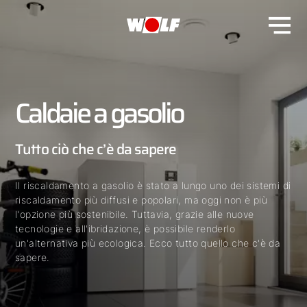
Caldaie a gasolio
Tutto ciò che c’è da sapere
Il riscaldamento a gasolio è stato a lungo uno dei sistemi di
riscaldamento più diffusi e popolari, ma oggi non è più
l'opzione più sostenibile. Tuttavia, grazie alle nuove
tecnologie e all'ibridazione, è possibile renderlo
un'alternativa più ecologica. Ecco tutto quello che c'è da
sapere.