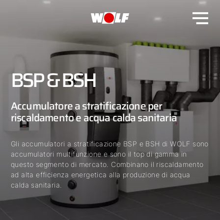
BSP & BSH
Accumulatore a stratificazione per
riscaldamento e acqua calda sanitaria
Gli accumulatori a stratificazione BSP e BSH di WOLF sono
accumulatori multifunzione e sono il top di gamma in
questo segmento di mercato. Combinano il riscaldamento
ad alta efficienza energetica alla produzione di acqua
calda sanitaria.