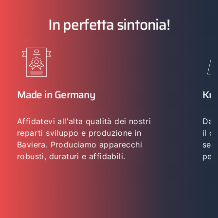
In perfetta sintonia!
Made in Germany
Kn
Affidatevi all'alta qualità dei nostri
Da 
reparti sviluppo e produzione in
il c
Baviera. Produciamo apparecchi
semp
robusti, duraturi e affidabili.
perf