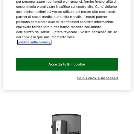
per personalizzare i contenuti e gli annunci, fornire funzionalità di
istantaneo, efficiente e sicuro.
social media e analizzare il traffico sul nostro sito. Condividiamo
anche informazioni sul vostro utilizzo del nostro sito con i nostri
Dati principali
partner di social media, pubblicità e analisi. I nostri partner
possono combinare queste informazioni con altre informazioni
che avete fornito loro o che hanno raccolto nell'ambito
dell'utilizzo dei servizi. Potete revocare il vostro consenso all'uso
dei cookie in qualsiasi momento nella
politica sulla privacy.
Capacità accumulatore BSP-800
785 l
Capacità accumulatore BSP-1000
915 l
Accetta tutti i cookie
Solo i cookie necessari
Diametro con isolamento termico
1000 mm