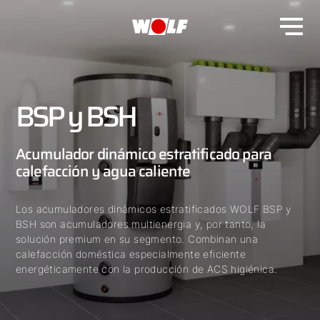
BSP y BSH
Acumulador dinámico estratificado para
calefacción y agua caliente
Los acumuladores dinámicos estratificados WOLF BSP y
BSH son acumuladores multienergia y, por tanto, la
solución premium en su segmento. Combinan una
calefacción doméstica especialmente eficiente
energéticamente con la producción de ACS higiénica.