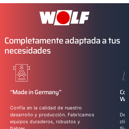
Completamente adaptada a tus
necesidades
“Made in Germany”
Con
WO
Confía en la calidad de nuestro
desarrollo y producción. Fabricamos
Des
equipos duraderos, robustos y
cli
fiables.
Sie