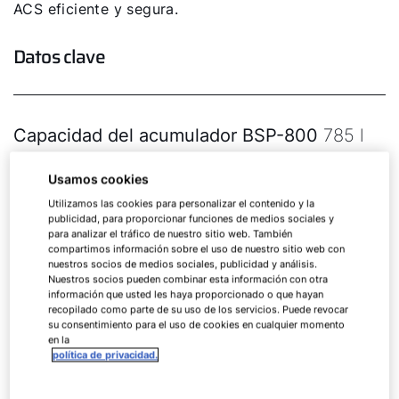
ACS eficiente y segura.
Datos clave
Capacidad del acumulador BSP-800
785 l
Usamos cookies
Capacidad del acumulador BSP-1000
915 l
Utilizamos las cookies para personalizar el contenido y la
publicidad, para proporcionar funciones de medios sociales y
para analizar el tráfico de nuestro sitio web. También
Diámetro con aislamiento térmico
1000 mm
compartimos información sobre el uso de nuestro sitio web con
nuestros socios de medios sociales, publicidad y análisis.
Nuestros socios pueden combinar esta información con otra
información que usted les haya proporcionado o que hayan
recopilado como parte de su uso de los servicios. Puede revocar
su consentimiento para el uso de cookies en cualquier momento
en la
política de privacidad.