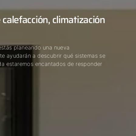
calefacción, climatización
 estás planeando una nueva
te ayudarán a descubrir qué sistemas se
duda estaremos encantados de responder