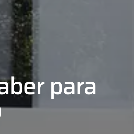
e
aber para
o