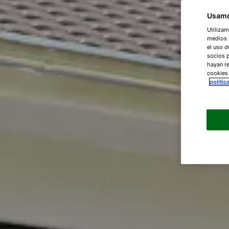
Usamo
Utilizam
medios s
el uso d
socios 
hayan re
cookies
polític