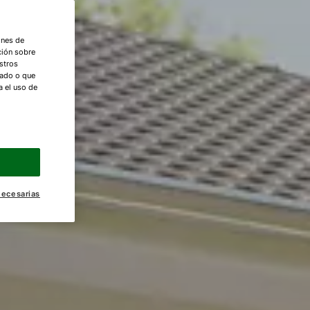
ones de
ción sobre
stros
nado o que
a el uso de
necesarias