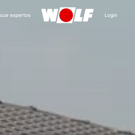
scar expertos
Login