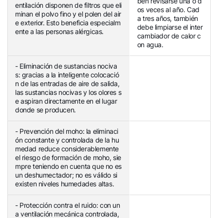
ben revisarse una o d
entilación disponen de filtros que eli
os veces al año. Cad
minan el polvo fino y el polen del air
a tres años, también
e exterior. Esto beneficia especialm
debe limpiarse el inter
ente a las personas alérgicas.
cambiador de calor c
on agua.
- Eliminación de sustancias nociva
s: gracias a la inteligente colocació
n de las entradas de aire de salida,
las sustancias nocivas y los olores s
e aspiran directamente en el lugar
donde se producen.
- Prevención del moho: la eliminaci
ón constante y controlada de la hu
medad reduce considerablemente
el riesgo de formación de moho, sie
mpre teniendo en cuenta que no es
un deshumectador; no es válido si
existen niveles humedades altas.
- Protección contra el ruido: con un
a ventilación mecánica controlada,