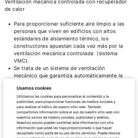
Ventilación mecánica controlada con recuperador
de calor
Para proporcionar suficiente aire limpio a las
personas que viven en edificios con altos
estándares de aislamiento térmico, los
constructores apuestan cada vez más por la
ventilación mecánica controlada (sistema
VMC).
Se trata de un sistema de ventilación
mecánico que garantiza automáticamente la
ventilación continua del edificio.
Usamos cookies
Gracias al sistema de recuperación de calor,
Utilizamos las cookies para personalizar el contenido y la
apenas se pierde confort de temperatura.
publicidad, para proporcionar funciones de medios sociales y
De este modo, permite disfrutar de un clima
para analizar el tráfico de nuestro sitio web. También
interior agradable incluso en casas pasivas y
compartimos información sobre el uso de nuestro sitio web con
nuestros socios de medios sociales, publicidad y análisis.
de bajo consumo energético.
Nuestros socios pueden combinar esta información con otra
información que usted les haya proporcionado o que hayan
recopilado como parte de su uso de los servicios. Puede revocar
La ventilación mecánica controlada funciona de