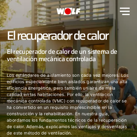
El recuperador de calor
El recuperador de calor de un sistema de
ventilación mecánica controlada
Los estándares de aislamiento son cada vez mejores. Los
edificios especialmente bien aislados garantizan una alta
eficiencia energética, pero también un aire de mala
calidad en las habitaciones. Por ello, la ventilación
mecánica controlada (VMC) con recuperador de calor se
ha convertido en un requisito imprescindible en la
construcción y la rehabilitación. En nuestra guía,
abordamos los fundamentos técnicos de la recuperación
de calor. Además, explicamos las ventajas y desventajas
de este método de ventilación.