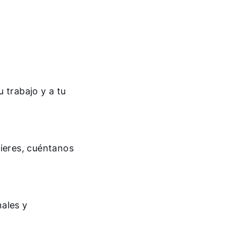
u trabajo y a tu
fieres, cuéntanos
nales y
¡Hola!