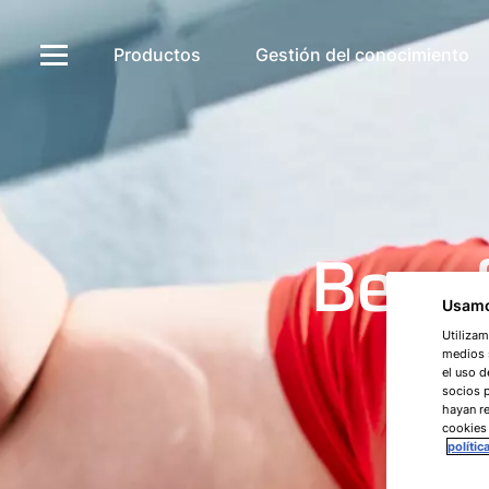
Productos
Gestión del conocimiento
Benef
Usamo
Utilizam
medios s
el uso d
socios 
hayan re
cookies
polític