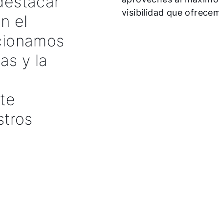
 destacar
visibilidad que ofrece
n el
rcionamos
as y la
te
stros