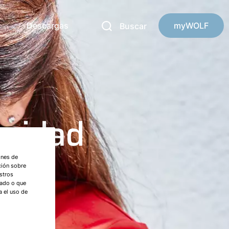
s
Descargas
myWOLF
Buscar
unidad
ones de
ción sobre
stros
nado o que
a el uso de