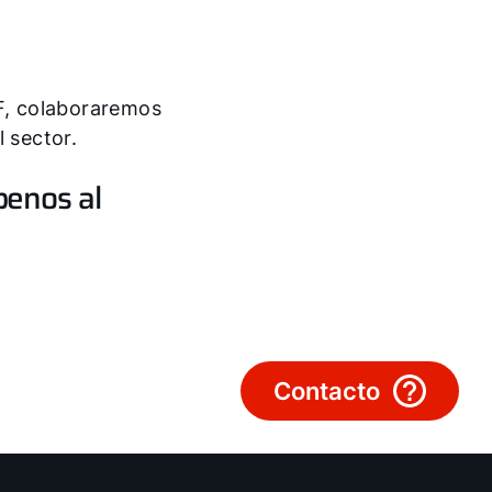
¿Cómo podemos ayudarte?
Servicio al cliente
LF, colaboraremos
 sector.
Herramientas
benos al
Important Links
Descargas
Servicio App
Contacto