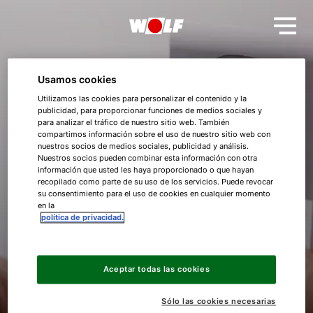
Descargas
Usamos cookies
Utilizamos las cookies para personalizar el contenido y la
publicidad, para proporcionar funciones de medios sociales y
Todo lo que necesitas en un solo lugar.
para analizar el tráfico de nuestro sitio web. También
compartimos información sobre el uso de nuestro sitio web con
nuestros socios de medios sociales, publicidad y análisis.
Aquí se pueden descargar todos los documentos
Nuestros socios pueden combinar esta información con otra
información que usted les haya proporcionado o que hayan
importantes relacionados con los productos y sistemas
¡Hola!
recopilado como parte de su uso de los servicios. Puede revocar
WOLF, así como las directrices VDI vigentes. También
su consentimiento para el uso de cookies en cualquier momento
encontrarás listas de precios, software, imágenes,
en la
¿Cómo podemos ayudarte?
política de privacidad.
logotipos, certificados y mucho más. Porque nuestro
objetivo es ayudarte a trabajar de forma más eficiente.
Servicio al cliente
Aceptar todas las cookies
Descargas Calefacción
Herramientas
Sólo las cookies necesarias