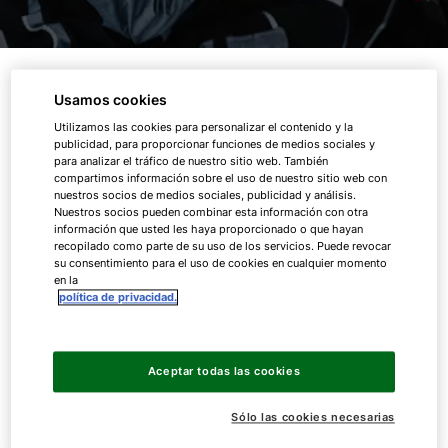
Tabla de contenidos
Usamos cookies
Utilizamos las cookies para personalizar el contenido y la
01.
Servicio de puesta en marcha
publicidad, para proporcionar funciones de medios sociales y
para analizar el tráfico de nuestro sitio web. También
compartimos información sobre el uso de nuestro sitio web con
02.
Servicio de reparaciones
nuestros socios de medios sociales, publicidad y análisis.
Nuestros socios pueden combinar esta información con otra
03.
Servicio de mantenimiento
información que usted les haya proporcionado o que hayan
recopilado como parte de su uso de los servicios. Puede revocar
su consentimiento para el uso de cookies en cualquier momento
04.
Servicio de configuración
en la
política de privacidad.
01.
Servicio de puesta en marcha
Aceptar todas las cookies
Espacio fiable
Sólo las cookies necesarias