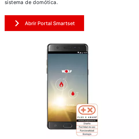
Important Links
sistema de domótica.
Descargas
Abrir Portal Smartset
Servicio App