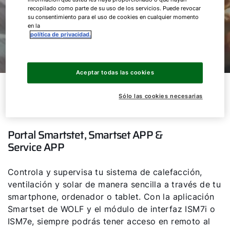
recopilado como parte de su uso de los servicios. Puede revocar
su consentimiento para el uso de cookies en cualquier momento
en la
política de privacidad.
Aceptar todas las cookies
Controla cómodamente tu
Sólo las cookies necesarias
Sistema WOLF
¡Hola!
Portal Smartstet, Smartset APP &
¿Cómo podemos ayudarte?
Service APP
Servicio al cliente
Controla y supervisa tu sistema de calefacción,
ventilación y solar de manera sencilla a través de tu
smartphone, ordenador o tablet. Con la aplicación
Herramientas
Smartset de WOLF y el módulo de interfaz ISM7i o
ISM7e, siempre podrás tener acceso en remoto al