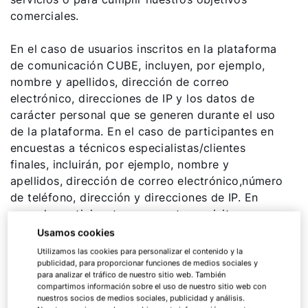
comerciales.
En el caso de usuarios inscritos en la plataforma
de comunicación CUBE, incluyen, por ejemplo,
nombre y apellidos, dirección de correo
electrónico, direcciones de IP y los datos de
carácter personal que se generen durante el uso
de la plataforma. En el caso de participantes en
encuestas a técnicos especialistas/clientes
finales, incluirán, por ejemplo, nombre y
apellidos, dirección de correo electrónico,número
de teléfono, dirección y direcciones de IP. En
caso de participantes en eventos y visitas por
planta, incluyen, por ejemplo, nombre y apellidos,
Usamos cookies
nombre de la empresa, dirección, cargo,
Utilizamos las cookies para personalizar el contenido y la
dirección de correo electrónico. En el caso de
publicidad, para proporcionar funciones de medios sociales y
para analizar el tráfico de nuestro sitio web. También
técnicos especialistas y clientes finales que
compartimos información sobre el uso de nuestro sitio web con
utilicen aplicaciones móviles y portales en línea,
nuestros socios de medios sociales, publicidad y análisis.