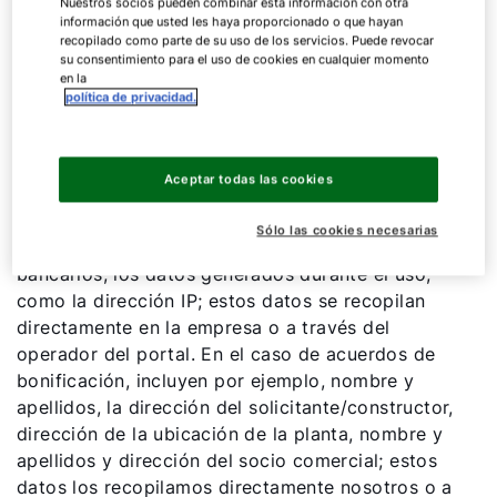
Nuestros socios pueden combinar esta información con otra
incluye, por ejemplo, nombre y apellidos, nombre
información que usted les haya proporcionado o que hayan
de la empresa, dirección, dirección de correo
recopilado como parte de su uso de los servicios. Puede revocar
electrónico, número de teléfono, dirección de IP
su consentimiento para el uso de cookies en cualquier momento
en la
y hora del acceso. En el caso de empresas que
política de privacidad.
se registren como socios especialistas y, sobre
todo, aquellas que empleen aplicaciones y
servicios ofertados, incluyen, por ejemplo,
Aceptar todas las cookies
nombre de empresa, dirección, sector, nombre y
apellidos y dirección del titular, dirección de
Sólo las cookies necesarias
correo electrónico, número de teléfono, datos
bancarios, los datos generados durante el uso,
como la dirección IP; estos datos se recopilan
directamente en la empresa o a través del
operador del portal. En el caso de acuerdos de
bonificación, incluyen por ejemplo, nombre y
apellidos, la dirección del solicitante/constructor,
dirección de la ubicación de la planta, nombre y
apellidos y dirección del socio comercial; estos
datos los recopilamos directamente nosotros o a