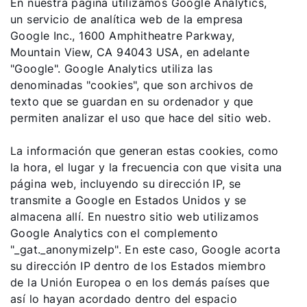
En nuestra página utilizamos Google Analytics,
un servicio de analítica web de la empresa
Google Inc., 1600 Amphitheatre Parkway,
Mountain View, CA 94043 USA, en adelante
"Google". Google Analytics utiliza las
denominadas "cookies", que son archivos de
texto que se guardan en su ordenador y que
permiten analizar el uso que hace del sitio web.
La información que generan estas cookies, como
la hora, el lugar y la frecuencia con que visita una
¡Hola!
página web, incluyendo su dirección IP, se
transmite a Google en Estados Unidos y se
¿Cómo podemos ayudarte?
almacena allí. En nuestro sitio web utilizamos
Google Analytics con el complemento
"_gat._anonymizeIp". En este caso, Google acorta
Contacto de servicio
su dirección IP dentro de los Estados miembro
de la Unión Europea o en los demás países que
Línea de atención al cliente
así lo hayan acordado dentro del espacio