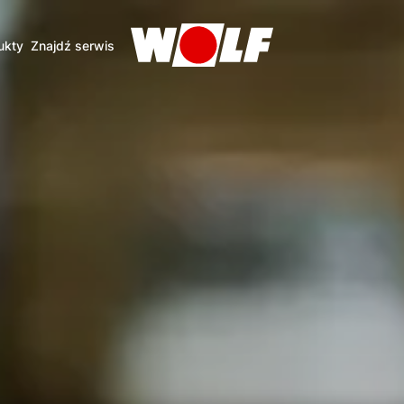
ukty
Znajdź serwis