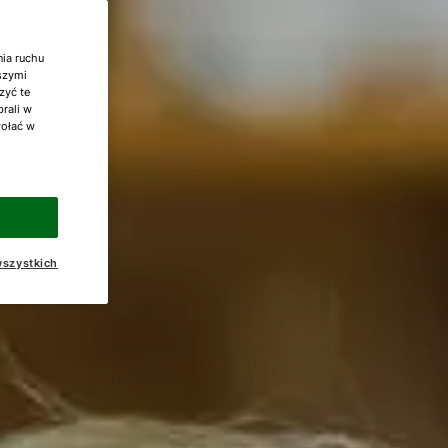
nia ruchu
aszymi
zyć te
brali w
wołać w
szystkich