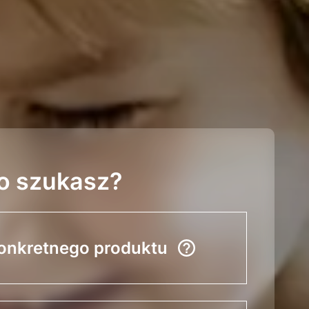
o szukasz?
onkretnego produktu