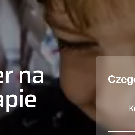
er na
Czeg
apie
K