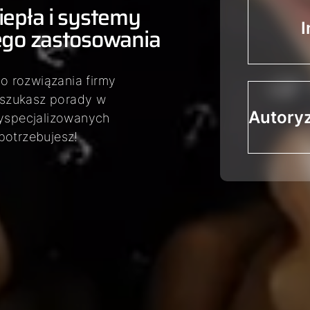
epła i systemy
I
ego zastosowania
o rozwiązania firmy
 szukasz porady w
Autory
wyspecjalizowanych
potrzebujesz!