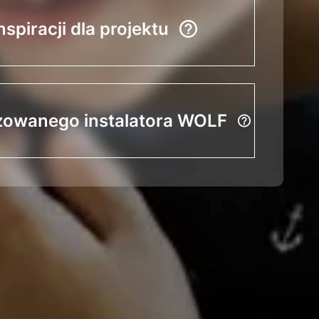
nspiracji dla projektu
zowanego instalatora WOLF