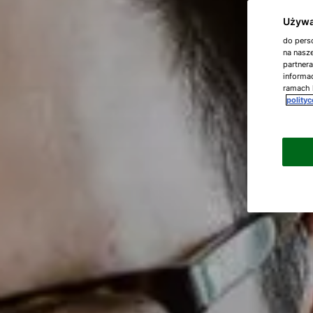
Używa
do perso
na nasze
partner
informac
ramach 
polity