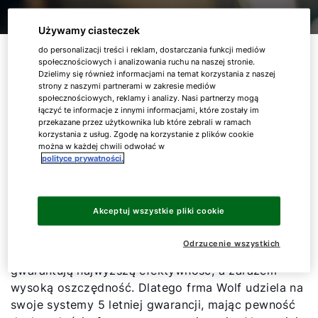
Używamy ciasteczek
5 LAT GWARANCJI
do personalizacji treści i reklam, dostarczania funkcji mediów
społecznościowych i analizowania ruchu na naszej stronie.
Dzielimy się również informacjami na temat korzystania z naszej
strony z naszymi partnerami w zakresie mediów
Inwestycja w wysokiej jakości instalacje domowe
społecznościowych, reklamy i analizy. Nasi partnerzy mogą
łączyć te informacje z innymi informacjami, które zostały im
winna być także połączona z gwarancją
przekazane przez użytkownika lub które zebrali w ramach
wieloletniej, bezproblemowej pracy. Zapoznaj się z
korzystania z usług. Zgodę na korzystanie z plików cookie
warunkami skorzystania z 5 letniej gwarancji
można w każdej chwili odwołać w
polityce prywatności.
systemowej.
Systemy Wolf to doskonale dobrane urządzenia
Akceptuj wszystkie pliki cookie
najwyższej jakości, które jako całość tworzą
niezawodne układy grzewcze czy wentylacyjne.
Odrzucenie wszystkich
Odpowiednio dobrane komponenty systemu
gwarantują najwyższą efektywność, a zarazem
wysoką oszczędność. Dlatego frma Wolf udziela na
swoje systemy 5 letniej gwarancji, mając pewność