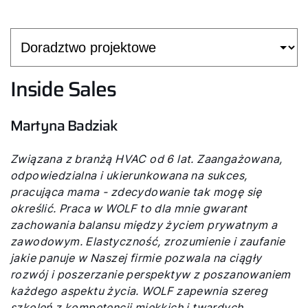
Inside Sales
Martyna Badziak
Cześć!
Jak możemy Ci pomóc?
Związana z branżą HVAC od 6 lat. Zaangażowana,
odpowiedzialna i ukierunkowana na sukces,
pracująca mama - zdecydowanie tak mogę się
Znajdź swojego eksperta
określić. Praca w WOLF to dla mnie gwarant
zachowania balansu między życiem prywatnym a
zawodowym. Elastyczność, zrozumienie i zaufanie
Przydatne linki
jakie panuje w Naszej firmie pozwala na ciągły
rozwój i poszerzanie perspektyw z poszanowaniem
Kariera
każdego aspektu życia. WOLF zapewnia szereg
szkoleń z kompetencji miękkich i twardych,