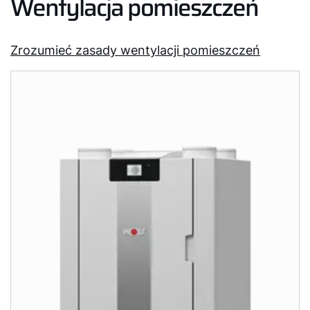
Wentylacja pomieszczeń
Zrozumieć zasady wentylacji pomieszczeń
Cześć!
Jak możemy Ci pomóc?
Znajdź swojego eksperta
Przydatne linki
Kariera
O nas