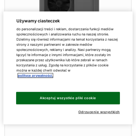
Używamy ciasteczek
do personalizacji treści i reklam, dostarczania funkcji mediów
społecznościowych i analizowania ruchu na naszej stronie.
Dzielimy się również informacjami na temat korzystania z naszej
strony z naszymi partnerami w zakresie mediów
Pompa ciepla CHA i centrala CHC-Monoblock
społecznościowych, reklamy i analizy. Nasi partnerzy mogą
łączyć te informacje z innymi informacjami, które zostały im
Monoblokowa pompa ciepła CHA to nasza
przekazane przez użytkownika lub które zebrali w ramach
korzystania z usług. Zgodę na korzystanie z plików cookie
najpopularniejsza pompa ciepła. Jest wysoce
można w każdej chwili odwołać w
wydajna i bez problemu wpasuje się do
polityce prywatności.
koncepcji projektowej Twojego domu. Centrala
CHC-Monoblock dostarcza wszystko z jednego
źródła.
Akceptuj wszystkie pliki cookie
Odrzucenie wszystkich