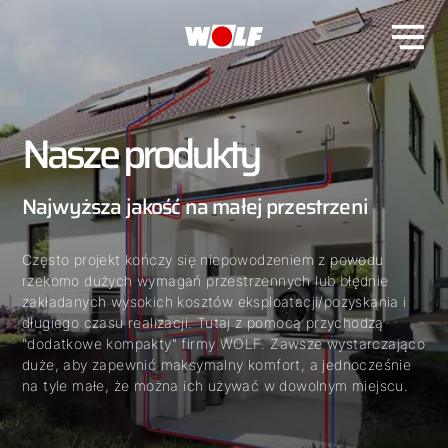
Nasze produkty
Najwyższa jakość na małej przestrzeni
Często projekt kończy się niepowodzeniem z powodu
rzekomo dużych wymagań przestrzennych lub błędnie
zakładanych wysokich kosztów eksploatacji/pozyskania i
długiego czasu realizacji. Tutaj z pomocą przychodzą
"dodatkowe kompakty" firmy WOLF. Zawsze wystarczająco
duże, aby zapewnić maksymalny komfort, a jednocześnie
na tyle małe, że można ich używać w dowolnym miejscu.