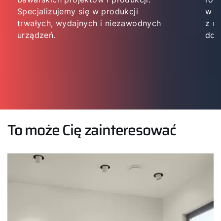
Specjalizujemy się w produkcji
w p
trwałych, wydajnych i niezawodnych
z m
urządzeń.
dop
To może Cię zainteresować