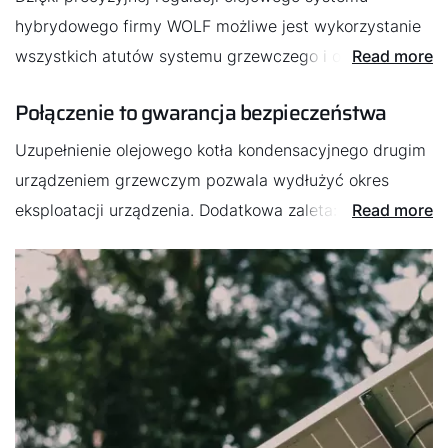
hybrydowego firmy WOLF możliwe jest wykorzystanie
wszystkich atutów systemu grzewczego i osiągnięcie
Read more
Cześć!
optymalnej wydajności. Rezultat: mniejsze zużycie
Połączenie to gwarancja bezpieczeństwa
oleju, a tym samym również niższe koszty ogrzewania
Jak możemy Ci pomóc?
Uzupełnienie olejowego kotła kondensacyjnego drugim
urządzeniem grzewczym pozwala wydłużyć okres
Znajdź swojego eksperta
eksploatacji urządzenia. Dodatkowa zaleta: Zyskujesz
Read more
jeszcze większe bezpieczeństwo pracy. W razie usterki
Przydatne linki
jedno z obu urządzeń grzewczych kontynuuje pracę.
Kariera
O nas
Kontakt