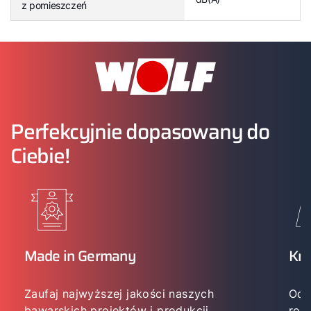
z pomieszczeń
Perfekcyjnie dopasowany do
Ciebie!
Made in Germany
Kn
Zaufaj najwyższej jakości naszych
Od 
bawarskich projektów i produkcji.
roz