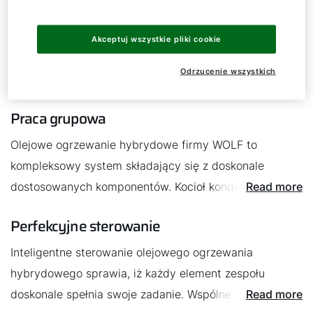
Akceptuj wszystkie pliki cookie
Odrzucenie wszystkich
Doskonałe dostosowanie
Praca grupowa
Olejowe ogrzewanie hybrydowe firmy WOLF to
kompleksowy system składający się z doskonale
dostosowanych komponentów. Kocioł kondensacyjny,
Read more
odnawialne źródła energii i zasobnik ciepła doskonale
Perfekcyjne sterowanie
ze sobą współpracują.
Inteligentne sterowanie olejowego ogrzewania
hybrydowego sprawia, iż każdy element zespołu
doskonale spełnia swoje zadanie. Wspólne sterowanie
Read more