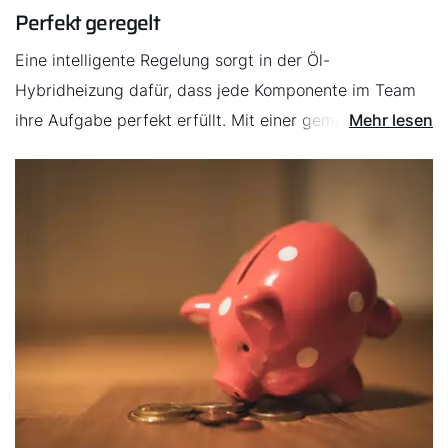
Perfekt geregelt
zusammen.
Eine intelligente Regelung sorgt in der Öl-
Hybridheizung dafür, dass jede Komponente im Team
ihre Aufgabe perfekt erfüllt. Mit einer gemeinsamen
Mehr lesen
Regelung und einem gemeinsamen Bedienmodul
gelingen die Überwachung und Bedienung ganz
einfach – auf Wunsch auch mit dem Smartphone über
die WOLF Smartset App.