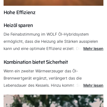
Hohe Effizienz
Heizöl sparen
Die Feinabstimmung im WOLF Öl-Hybridsystem
Servus!
ermöglicht, dass die Heizung alle Stärken ausspielen
kann und eine optimale Effizienz erzielt. Die Folgen:
Mehr lesen
Wie können wir Ihnen helfen?
weniger Ölverbrauch und damit auch weniger
Kombination bietet Sicherheit
Heizkosten.
Service kontaktieren
Wenn ein zweiter Wärmeerzeuger das Öl-
Brennwertgerät ergänzt, verlängert das die
Produktberatung
Lebensdauer des Kessels. Hinzu kommt: Sie profitieren
Mehr lesen
von zusätzlicher Betriebssicherheit, denn bei einer
Fachhandwerker finden
Störung arbeitet gegebenenfalls einer der beiden
Wärmeerzeuger weiter.