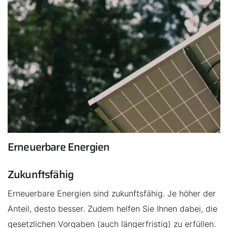
Wichtige Links
5 Jahre Garantie
Karriere
Privatkunden-Downloads
Erneuerbare Energien
Zukunftsfähig
Erneuerbare Energien sind zukunftsfähig. Je höher der
Anteil, desto besser. Zudem helfen Sie Ihnen dabei, die
gesetzlichen Vorgaben (auch längerfristig) zu erfüllen.