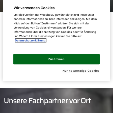
Wir verwenden Cookies
um die Funktion der Website zu gewährleisten und Ihnen unter
Immer an Ihrer Seite
anderem Informationen zu Ihren Interessen anzuzeigen. Mit dem
Klick auf den Button "Zustimmen" erklären Sie sich mit der
Verwendung von Cookies einverstanden. Für weitere
Informationen über die Nutzung von Cookies oder für Änderung
Hohe Qualität in allen Bereichen ist uns
und Widerruf Ihrer Einstellungen klicken Sie bitte auf
Datenschutzerklärung.
besonders wichtig. Ein Partner zu sein, auf den
Sie sich verlassen können auch. Unser WOLF
Werkskundendienst steht Ihnen jederzeit mit Rat
Zustimmen
und Tat zur Seite. Entdecken Sie auf der Service
Seite der WOLF GmbH alles rund um die Themen
Nur notwendige Cookies
Service, Downloads, Smarthome, 5 Jahre
Garantie und News.
Unsere Fachpartner vor Ort