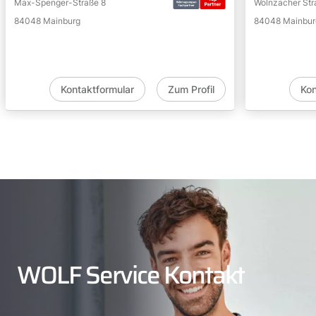
Max-Spenger-Straße 8
Wolnzacher Str
84048 Mainburg
84048 Mainbur
Kontaktformular
Zum Profil
Kon
WOLF Service Kontakt