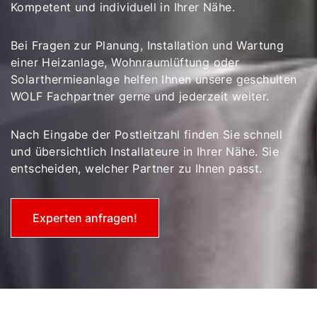
Kompetent und individuell in Ihrer Nähe.
Bei Fragen zur Planung, Installation und Wartung
Servus!
einer Heizanlage, Wohnraumlüftung oder
Solarthermieanlage helfen Ihnen unsere geschulten
Wie können wir Ihnen helfen?
WOLF Fachpartner gerne und jederzeit weiter.
Service kontaktieren
Nach Eingabe der Postleitzahl finden Sie schnell
und übersichtlich Installateure in Ihrer Nähe. Sie
entscheiden, welcher Partner zu Ihnen passt.
Produktberatung
Fachhandwerker finden
Experten anfragen!
Wichtige Links
5 Jahre Garantie