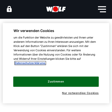
Downloads
Wir verwenden Cookies
um die Funktion der Website zu gewährleisten und Ihnen unter
Broschüren & Salesfolder
anderem Informationen zu Ihren Interessen anzuzeigen. Mit dem
Klick auf den Button "Zustimmen" erklären Sie sich mit der
Hier finden Sie aktuelles
Verwendung von Cookies einverstanden. Für weitere
Informationsmaterial unserer WOLF Produkte zum
Informationen über die Nutzung von Cookies oder für Änderung
und Widerruf Ihrer Einstellungen klicken Sie bitte auf
Download.
Datenschutzerklärung.
Servus!
Im Moment gibt es noch nichts zu sehen...
Wie können wir Ihnen helfen?
Zustimmen
Service kontaktieren
Nur notwendige Cookies
Produktberatung