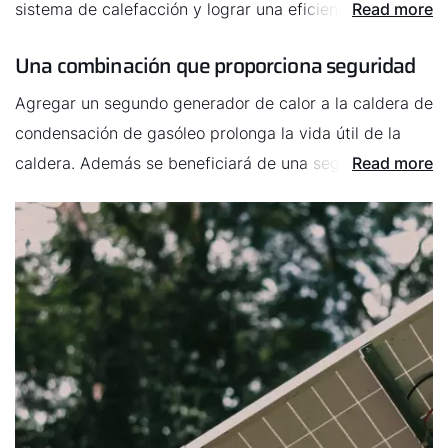
sistema de calefacción y lograr una eficiencia óptima.
Read more
Las consecuencias: menor consumo de gasóleo y, por
Una combinación que proporciona seguridad
tanto, menores costes de calefacción.
Agregar un segundo generador de calor a la caldera de
condensación de gasóleo prolonga la vida útil de la
caldera. Además se beneficiará de una seguridad
Read more
¡Hola!
operativa adicional, ya que, en caso de avería, uno de
¿Cómo podemos ayudarte?
los dos generadores de calor podrá seguir
funcionando.
Contacto de servicio
Línea de atención al cliente
Encontrar a tu experto