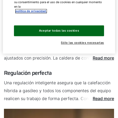
su consentimiento para el uso de cookies en cualquier momento
en la
política de privacidad.
Ajuste preciso
Trabajo en equipo
Aceptar todas las cookies
Una calefacción híbrida de gasóleo de WOLF que
Sólo las cookies necesarias
ofrece un sistema completo con componentes
ajustados con precisión. La caldera de condensación,
Read more
la energía renovable y el almacenamiento de calor
Regulación perfecta
trabajan juntos como un mismo equipo.
Una regulación inteligente asegura que la calefacción
híbrida a gasóleo y todos los componentes del equipo
realicen su trabajo de forma perfecta. Con una
Read more
regulación y una unidad de mando común, la
supervisión y el funcionamiento son muy fáciles y, si lo