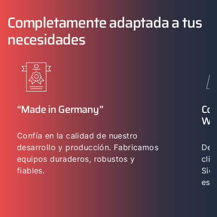
Completamente adaptada a tus
necesidades
“Made in Germany”
Con
WO
Confía en la calidad de nuestro
desarrollo y producción. Fabricamos
Des
equipos duraderos, robustos y
cli
fiables.
Sie
esp