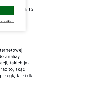
eżeli chcesz
cje o ty, jak to
szystkich
nternetowej
do analizy
cji, takich jak
raz to, skąd
przeglądarki dla