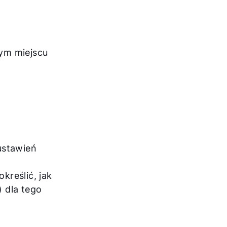
ym miejscu
ustawień
kreślić, jak
 dla tego