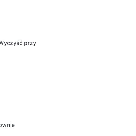
 Wyczyść przy
Cześć!
Jak możemy Ci pomóc?
Znajdź swojego eksperta
nownie
Przydatne linki