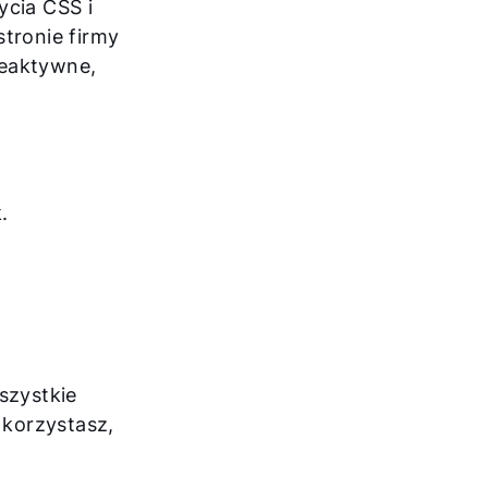
ycia CSS i
stronie firmy
nieaktywne,
.
szystkie
 korzystasz,