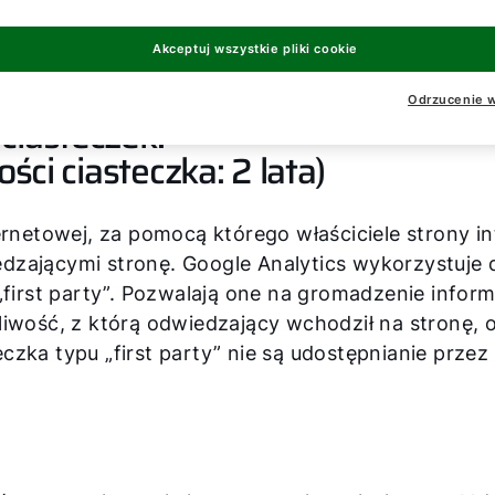
ód na Twoim komputerze i nie zawierają wirusów. J
z dezaktywować je w swojej przeglądarce. Informa
Akceptuj wszystkie pliki cookie
Odrzucenie w
ciasteczek:
ści ciasteczka: 2 lata)
ernetowej, za pomocą którego właściciele strony i
dzającymi stronę. Google Analytics wykorzystuje 
first party”. Pozwalają one na gromadzenie informa
liwość, z którą odwiedzający wchodził na stronę, o
zka typu „first party” nie są udostępnianie przez 