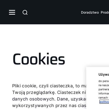
Doradztwo
Prod
Cookies
Używa
do perso
Pliki cookie, czyli ciasteczka, to małe plik
na nasze
partner
Twoją przeglądarkę. Ciasteczek nie można 
informac
ramach 
danych osobowych. Dane, uzyskane za ich p
polity
wykorzystywanych przez nas ciasteczek to t