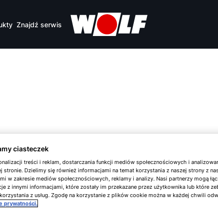
ukty
Znajdź serwis
my ciasteczek
nalizacji treści i reklam, dostarczania funkcji mediów społecznościowych i analizowa
i tekstowe, umieszczane na Twoim komputerze i zap
j stronie. Dzielimy się również informacjami na temat korzystania z naszej strony z n
ami w zakresie mediów społecznościowych, reklamy i analizy. Nasi partnerzy mogą łąc
przyporządkować określonym osobom, nie zawiera
je z innymi informacjami, które zostały im przekazane przez użytkownika lub które ze
korzystania z usług. Zgodę na korzystanie z plików cookie można w każdej chwili od
ośrednictwem, nie są łączone z danym z innych źr
ce prywatności.
ak zwane „ciasteczka sesyjne“, usuwane po zakońc