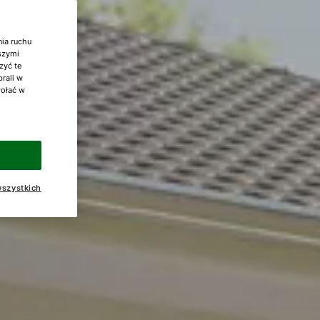
nia ruchu
aszymi
zyć te
brali w
wołać w
szystkich