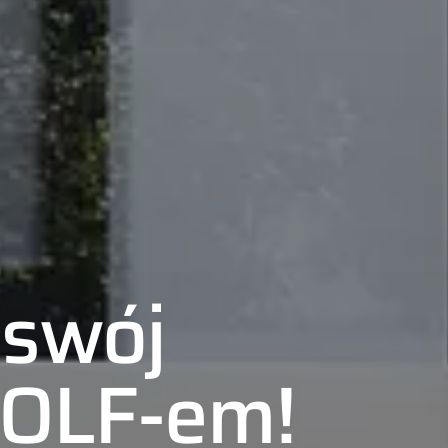
 swój
WOLF-em!