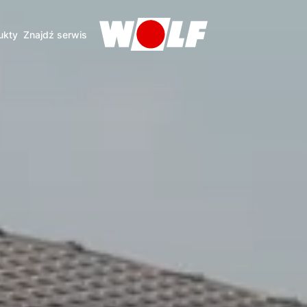
ukty
Znajdź serwis