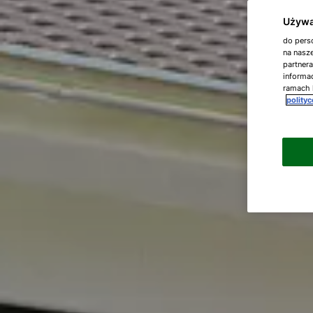
Używa
do perso
na nasze
partner
informac
ramach 
polity