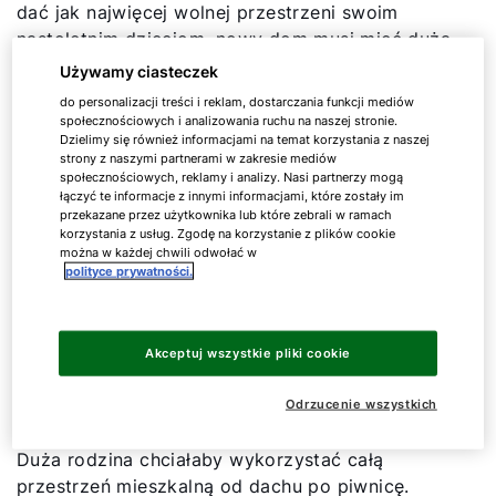
dać jak najwięcej wolnej przestrzeni swoim
nastoletnim dzieciom, nowy dom musi mieć dużą
powierzchnię mieszkalną – 250 m².
Używamy ciasteczek
do personalizacji treści i reklam, dostarczania funkcji mediów
Dom powstanie na zagospodarowanej działce
społecznościowych i analizowania ruchu na naszej stronie.
Dzielimy się również informacjami na temat korzystania z naszej
przekazanej przez rodziców Agnieszki. Para
strony z naszymi partnerami w zakresie mediów
rozważa połączenie wydajnego systemu
społecznościowych, reklamy i analizy. Nasi partnerzy mogą
ogrzewania pompą ciepła z ogrzewaniem
łączyć te informacje z innymi informacjami, które zostały im
przekazane przez użytkownika lub które zebrali w ramach
gazowym (przyłącze gazu jest gotowe).
korzystania z usług. Zgodę na korzystanie z plików cookie
można w każdej chwili odwołać w
polityce prywatności.
Wyzwanie: komfortowe
Akceptuj wszystkie pliki cookie
mieszkanie przez cały rok
Odrzucenie wszystkich
Duża rodzina chciałaby wykorzystać całą
przestrzeń mieszkalną od dachu po piwnicę.