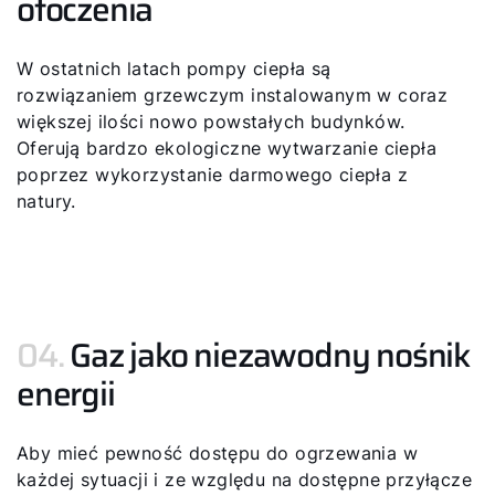
otoczenia
W ostatnich latach pompy ciepła są
rozwiązaniem grzewczym instalowanym w coraz
większej ilości nowo powstałych budynków.
Oferują bardzo ekologiczne wytwarzanie ciepła
Cześć!
poprzez wykorzystanie darmowego ciepła z
natury.
Jak możemy Ci pomóc?
Znajdź swojego eksperta
04.
Gaz jako niezawodny nośnik
Przydatne linki
energii
Kariera
Aby mieć pewność dostępu do ogrzewania w
każdej sytuacji i ze względu na dostępne przyłącze
O nas