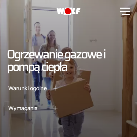
Ogrzewanie gazowe i
pompą ciepła
Warunki ogólne
Wymagania