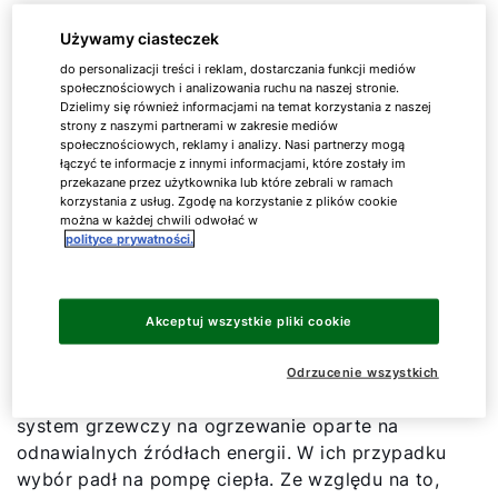
Wyzwania związane z
Używamy ciasteczek
projektem
do personalizacji treści i reklam, dostarczania funkcji mediów
społecznościowych i analizowania ruchu na naszej stronie.
Dzielimy się również informacjami na temat korzystania z naszej
strony z naszymi partnerami w zakresie mediów
Budynek jest w dobrym stanie. Jednak w celu
społecznościowych, reklamy i analizy. Nasi partnerzy mogą
osiągnięcia wysokiego standardu sprawności
łączyć te informacje z innymi informacjami, które zostały im
przekazane przez użytkownika lub które zebrali w ramach
energetycznej konieczne są szeroko zakrojone
korzystania z usług. Zgodę na korzystanie z plików cookie
prace renowacyjne obejmujące odnowienie
można w każdej chwili odwołać w
termoizolacji na ścianach zewnętrznych i w
polityce prywatności.
obszarze dachu oraz wymianę starych okien i
drzwi wejściowych.
Akceptuj wszystkie pliki cookie
W ten sposób Szymon i Julia w wystarczającym
stopniu zmniejszą zapotrzebowanie budynku na
Odrzucenie wszystkich
ogrzewanie, że będą mogli wymienić stary
system grzewczy na ogrzewanie oparte na
odnawialnych źródłach energii. W ich przypadku
wybór padł na pompę ciepła. Ze względu na to,