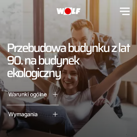
Przebudowa budynku z lat
90. na budynek
ekologiczny
Warunki ogólne
Wymagania