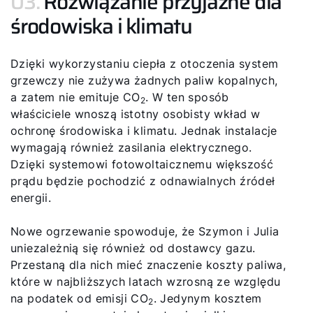
03.
Rozwiązanie przyjazne dla
środowiska i klimatu
Dzięki wykorzystaniu ciepła z otoczenia system
Cześć!
grzewczy nie zużywa żadnych paliw kopalnych,
a zatem nie emituje CO
. W ten sposób
Jak możemy Ci pomóc?
2
właściciele wnoszą istotny osobisty wkład w
ochronę środowiska i klimatu. Jednak instalacje
Znajdź swojego eksperta
wymagają również zasilania elektrycznego.
Dzięki systemowi fotowoltaicznemu większość
prądu będzie pochodzić z odnawialnych źródeł
Przydatne linki
energii.
Nowe ogrzewanie spowoduje, że Szymon i Julia
Kariera
uniezależnią się również od dostawcy gazu.
O nas
Przestaną dla nich mieć znaczenie koszty paliwa,
które w najbliższych latach wzrosną ze względu
Kontakt
na podatek od emisji CO
. Jedynym kosztem
2