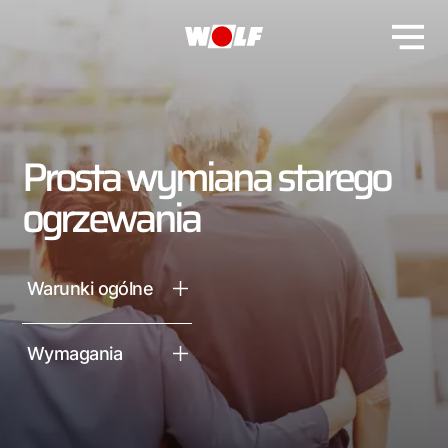
Prosta wymiana starego
ogrzewania
Warunki ogólne
Wymagania