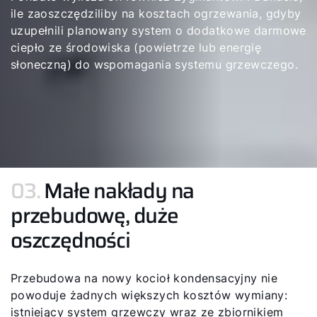
ile zaoszczędziliby na kosztach ogrzewania, gdyby
uzupełnili planowany system o dodatkowe darmowe
ciepło ze środowiska (powietrze lub energię
słoneczną) do wspomagania systemu grzewczego.
03.
Małe nakłady na
przebudowę, duże
oszczędności
Przebudowa na nowy kocioł kondensacyjny nie
powoduje żadnych większych kosztów wymiany:
istniejący system grzewczy wraz ze zbiornikiem