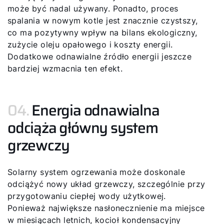
może być nadal używany. Ponadto, proces
spalania w nowym kotle jest znacznie czystszy,
co ma pozytywny wpływ na bilans ekologiczny,
zużycie oleju opałowego i koszty energii.
Dodatkowe odnawialne źródło energii jeszcze
bardziej wzmacnia ten efekt.
Cześć!
Jak możemy Ci pomóc?
04.
Energia odnawialna
odciąża główny system
Znajdź swojego eksperta
grzewczy
Przydatne linki
Solarny system ogrzewania może doskonale
odciążyć nowy układ grzewczy, szczególnie przy
Kariera
przygotowaniu ciepłej wody użytkowej.
Ponieważ największe nasłonecznienie ma miejsce
O nas
w miesiącach letnich, kocioł kondensacyjny