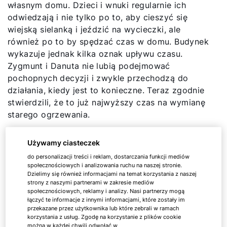
własnym domu. Dzieci i wnuki regularnie ich
odwiedzają i nie tylko po to, aby cieszyć się
wiejską sielanką i jeździć na wycieczki, ale
również po to by spędzać czas w domu. Budynek
wykazuje jednak kilka oznak upływu czasu.
Zygmunt i Danuta nie lubią podejmować
pochopnych decyzji i zwykle przechodzą do
działania, kiedy jest to konieczne. Teraz zgodnie
stwierdzili, że to już najwyższy czas na wymianę
starego ogrzewania.
Używamy ciasteczek
do personalizacji treści i reklam, dostarczania funkcji mediów
Wyzwania związane z
społecznościowych i analizowania ruchu na naszej stronie.
Dzielimy się również informacjami na temat korzystania z naszej
modernizacją
strony z naszymi partnerami w zakresie mediów
społecznościowych, reklamy i analizy. Nasi partnerzy mogą
łączyć te informacje z innymi informacjami, które zostały im
przekazane przez użytkownika lub które zebrali w ramach
Zbiornik oleju jest wciąż pełny. Zygmunt i Danuta
korzystania z usług. Zgodę na korzystanie z plików cookie
chcieliby nadal korzystać z większości
można w każdej chwili odwołać w