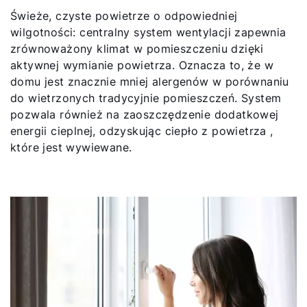
Znajdź swojego eksperta
Świeże, czyste powietrze o odpowiedniej
wilgotności: centralny system wentylacji zapewnia
zrównoważony klimat w pomieszczeniu dzięki
Przydatne linki
aktywnej wymianie powietrza. Oznacza to, że w
domu jest znacznie mniej alergenów w porównaniu
Kariera
do wietrzonych tradycyjnie pomieszczeń. System
pozwala również na zaoszczędzenie dodatkowej
O nas
energii cieplnej, odzyskując ciepło z powietrza ,
które jest wywiewane.
Kontakt