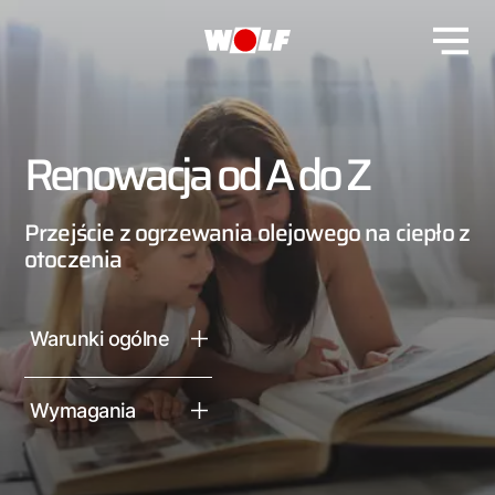
Renowacja od A do Z
Przejście z ogrzewania olejowego na ciepło z
otoczenia
Warunki ogólne
Wymagania