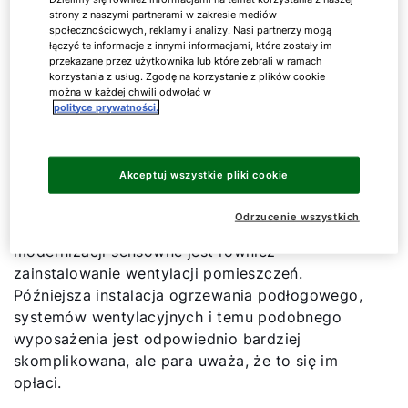
wyzwania
strony z naszymi partnerami w zakresie mediów
społecznościowych, reklamy i analizy. Nasi partnerzy mogą
łączyć te informacje z innymi informacjami, które zostały im
Oprócz instalacji nowego systemu grzewczego
przekazane przez użytkownika lub które zebrali w ramach
para planuje wymienić również grzejniki na
korzystania z usług. Zgodę na korzystanie z plików cookie
można w każdej chwili odwołać w
ogrzewanie podłogowe. Ponadto chcą poprawić
polityce prywatności.
izolację termiczną i wymienić wszystkie okna i
drzwi.
Akceptuj wszystkie pliki cookie
Energia elektryczna na potrzeby ogrzewania
budynku ma pochodzić z systemu
Odrzucenie wszystkich
fotowoltaicznego. W przypadku kompleksowej
modernizacji sensowne jest również
zainstalowanie wentylacji pomieszczeń.
Późniejsza instalacja ogrzewania podłogowego,
systemów wentylacyjnych i temu podobnego
wyposażenia jest odpowiednio bardziej
skomplikowana, ale para uważa, że to się im
opłaci.