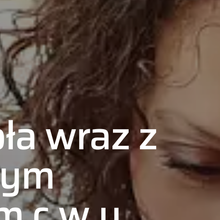
ła wraz z
nym
m c.w.u.