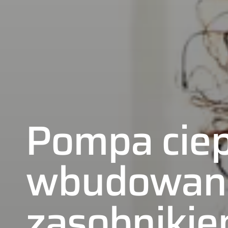
Pompa ciep
wbudowa
zasobnikie