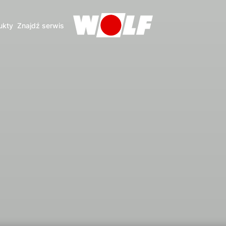
ukty
Znajdź serwis