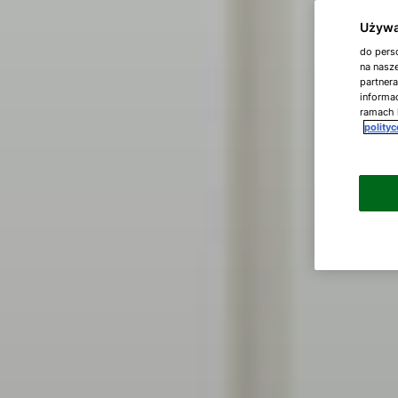
Używa
do perso
na nasze
partner
informac
ramach 
polity