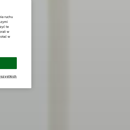
nia ruchu
aszymi
zyć te
brali w
wołać w
szystkich