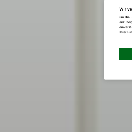
Wir v
um die F
anzuzei
einverst
Ihrer Ei