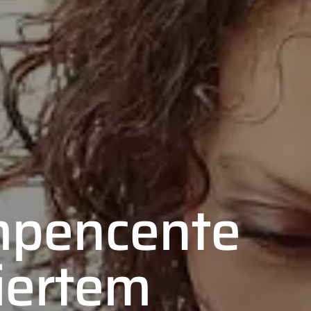
pencente
riertem