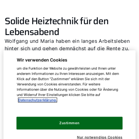
Solide Heiztechnik für den
Lebensabend
Wolfgang und Maria haben ein langes Arbeitsleben
hinter sich und gehen demnächst auf die Rente zu.
Nun stellen sie sich der Herausforderung, neu zu
Wir verwenden Cookies
bauen. Sie fragen sich unter anderem: „Welches
um die Funktion der Website zu gewährleisten und Ihnen unter
Heizsystem ist robust und hat sich für den Neubau
anderem Informationen zu Ihren Interessen anzuzeigen. Mit dem
bewährt? Ist es die Gasheizung, die Wärmepumpe
Klick auf den Button "Zustimmen" erklären Sie sich mit der
Verwendung von Cookies einverstanden. Für weitere
oder eine hybride Lösung?”
Informationen über die Nutzung von Cookies oder für Änderung
und Widerruf Ihrer Einstellungen klicken Sie bitte auf
Datenschutzerklärung.
Massivhaus mit 120 m²:
Zustimmen
Kompetenzen vor Ort nutzen
Nur notwendige Cookies