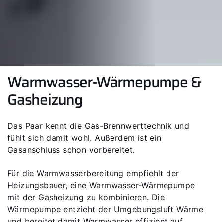
Wie können wir Ihnen helfen?
Service kontaktieren
Produktberatung
Warmwasser-Wärmepumpe &
Fachhandwerker finden
Gasheizung
Wichtige Links
Das Paar kennt die Gas-Brennwerttechnik und
fühlt sich damit wohl. Außerdem ist ein
Gasanschluss schon vorbereitet.
5 Jahre Garantie
Karriere
Für die Warmwasserbereitung empfiehlt der
Heizungsbauer, eine Warmwasser-Wärmepumpe
Privatkunden-Downloads
mit der Gasheizung zu kombinieren. Die
Wärmepumpe entzieht der Umgebungsluft Wärme
und bereitet damit Warmwasser effizient auf.