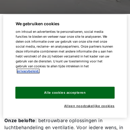
Al 50 jaar sterk in
We gebruiken cookies
klimaattechniek
om inhoud en advertenties te personaliseren, social media
functies te bieden en verkeer naar onze site te analyseren. We
delen ook informatie over uw gebruik van onze site met onze
social media, reclame- en analysepartners. Onze partners kunnen
Met 50 jaar ervaring in luchtbehandeling- en
deze informatie combineren met andere informatie die u aan hen
ventilatiesystemen beschikken wij over de expertise
hebt verstrekt of die zij hebben verzameld in het kader van uw
gebruik van de diensten. U kunt uw toestemming voor het
om
voor elke sector de juiste oplossing
te bieden.
gebruik van cookies te allen tijde intrekken in het
Of het nu gaat om utiliteitsbouw, zorg of onderwijs:
privacybeleid.
wij denken mee, ontzorgen en realiseren duurzame
systemen waarop u kunt vertrouwen. Onze
jarenlange kennis staat garant voor
Alle cookies accepteren
toekomstbestendige installaties
– efficiënt en
doeltreffend.
Alleen noodzakelijke cookies
Onze belofte
: betrouwbare oplossingen in
luchtbehandeling en ventilatie. Voor iedere wens, in