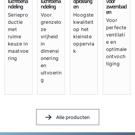
luchtbeha
luchtbeha
oplossing
voor
ndeling
ndeling
en
zwembad
en
Seriepro
Voor
Hoogste
Voor
ductie
grenzelo
kwaliteit
perfecte
met
ze
op het
ventilati
ruime
vrijheid
kleinste
e en
keuze in
in
oppervla
optimale
maatvoe
dimensi
k
ontvoch
ring
onering
tiging
en
uitvoerin
g
Alle producten