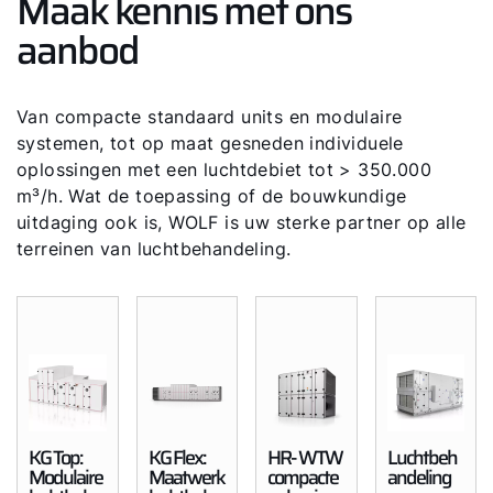
Maak kennis met ons
aanbod
Van compacte standaard units en modulaire
systemen, tot op maat gesneden individuele
oplossingen met een luchtdebiet tot > 350.000
m³/h. Wat de toepassing of de bouwkundige
uitdaging ook is, WOLF is uw sterke partner op alle
terreinen van luchtbehandeling.
KG Top:
KG Flex:
HR- WTW
Luchtbeh
Modulaire
Maatwerk
compacte
andeling