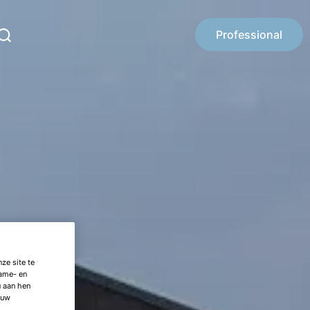
Professional
ze site te
lame- en
u aan hen
 uw