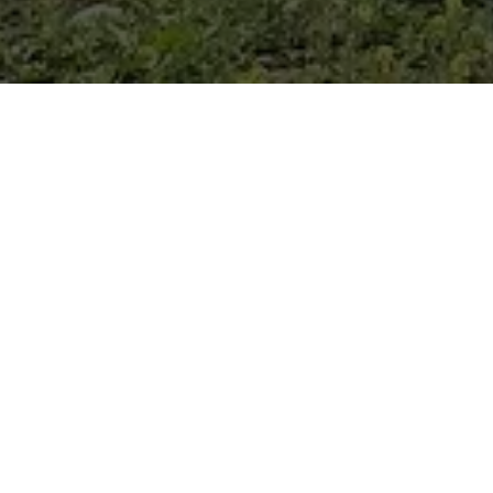
WOLF heeft een duidelijke visie: een
verwarmingssystemen en zonnesystemen, maa
het oog op het welzijn en de verde