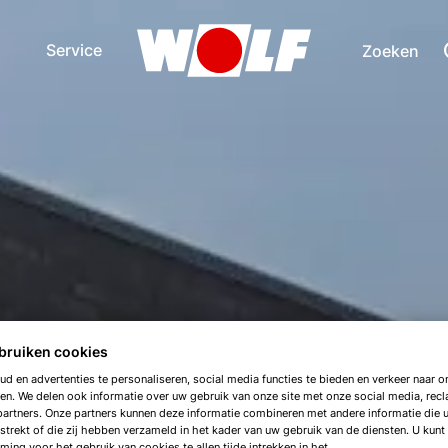
Service
Zoeken
bruiken cookies
d en advertenties te personaliseren, social media functies te bieden en verkeer naar on
en. We delen ook informatie over uw gebruik van onze site met onze social media, rec
artners. Onze partners kunnen deze informatie combineren met andere informatie die 
strekt of die zij hebben verzameld in het kader van uw gebruik van de diensten. U kunt
ing voor het gebruik van cookies te allen tijde intrekken in het