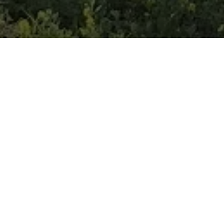
 duurzamere wereld dankzij innovatieve technologie
r hebben tegelijkertijd een bijzondere aandacht 
re opleiding van onze medewerkers, zetten we sa