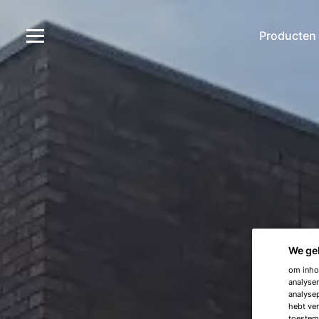
Producten
We ge
om inhou
analyser
analysep
hebt ver
toestemm