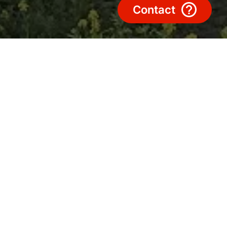
Contact
. Wij ontwikkelen ventilatiesystemen,
voor ons team en onze talenten. Altijd met
men grote stappen naar de toekomst.