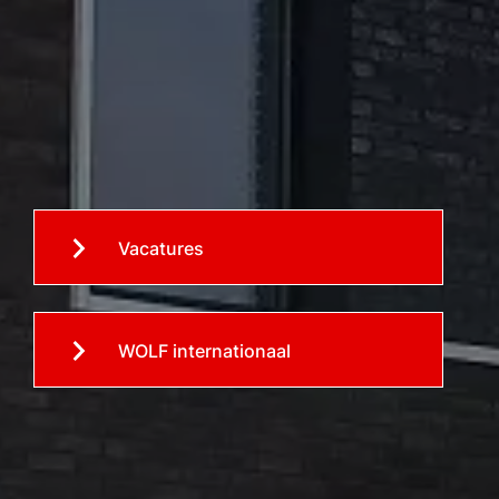
Vacatures
WOLF internationaal