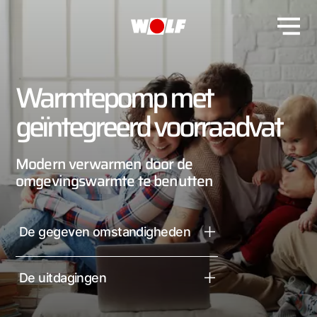
Warmtepomp met
geïntegreerd voorraadvat
Modern verwarmen door de
omgevingswarmte te benutten
De gegeven omstandigheden
De uitdagingen