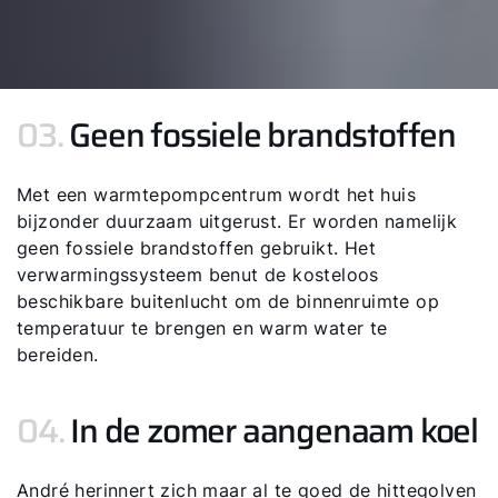
Hallo!
03.
Geen fossiele brandstoffen
Hoe kunnen wij u helpen?
Met een warmtepompcentrum wordt het huis
bijzonder duurzaam uitgerust. Er worden namelijk
Contact met het team
geen fossiele brandstoffen gebruikt. Het
verwarmingssysteem benut de kosteloos
Contactformulier
beschikbare buitenlucht om de binnenruimte op
temperatuur te brengen en warm water te
Mail de WOLF Service
bereiden.
Adresgegevens
04.
In de zomer aangenaam koel
Ook interessant?
André herinnert zich maar al te goed de hittegolven