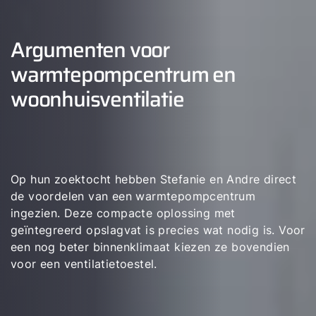
Argumenten voor
warmtepompcentrum en
woonhuisventilatie
Op hun zoektocht hebben Stefanie en Andre direct
de voordelen van een warmtepompcentrum
ingezien. Deze compacte oplossing met
geïntegreerd opslagvat is precies wat nodig is. Voor
een nog beter binnenklimaat kiezen ze bovendien
voor een ventilatietoestel.