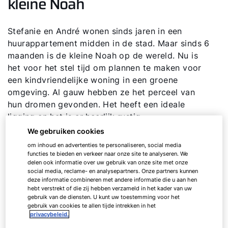
kleine Noah
Stefanie en André wonen sinds jaren in een
huurappartement midden in de stad. Maar sinds 6
maanden is de kleine Noah op de wereld. Nu is
het voor het stel tijd om plannen te maken voor
een kindvriendelijke woning in een groene
omgeving. Al gauw hebben ze het perceel van
hun dromen gevonden. Het heeft een ideale
ligging en het is er heerlijk rustig.
We gebruiken cookies
De bouwgrond en het prefab-huis met een
om inhoud en advertenties te personaliseren, social media
2
woonoppervlakte van 130 m
, passen in het
functies te bieden en verkeer naar onze site te analyseren. We
delen ook informatie over uw gebruik van onze site met onze
beperkte budget van het gezin. Stefanie en
social media, reclame- en analysepartners. Onze partners kunnen
André hechten veel waarde aan hoge
deze informatie combineren met andere informatie die u aan hen
energetische standaards van hun huis en een
hebt verstrekt of die zij hebben verzameld in het kader van uw
gebruik van de diensten. U kunt uw toestemming voor het
klimaatneutrale verwarming.
gebruik van cookies te allen tijde intrekken in het
privacybeleid.