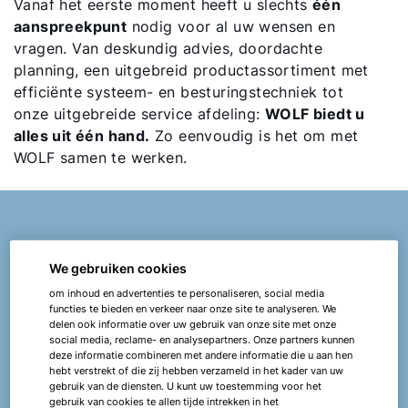
Vanaf het eerste moment heeft u slechts
één
aanspreekpunt
nodig voor al uw wensen en
vragen. Van deskundig advies, doordachte
planning, een uitgebreid productassortiment met
efficiënte systeem- en besturingstechniek tot
onze uitgebreide service afdeling:
WOLF biedt u
alles uit één hand.
Zo eenvoudig is het om met
WOLF samen te werken.
Roland Springer
We gebruiken cookies
om inhoud en advertenties te personaliseren, social media
Uw expert in de sector Onderwijsinstellingen
functies te bieden en verkeer naar onze site te analyseren. We
delen ook informatie over uw gebruik van onze site met onze
social media, reclame- en analysepartners. Onze partners kunnen
Heeft u vragen of behoefte aan persoonlijk advies
deze informatie combineren met andere informatie die u aan hen
hebt verstrekt of die zij hebben verzameld in het kader van uw
voor uw project? WOLF biedt u individuele
gebruik van de diensten. U kunt uw toestemming voor het
oplossingen die zijn afgestemd op uw behoeften.
gebruik van cookies te allen tijde intrekken in het