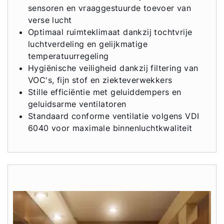
sensoren en vraaggestuurde toevoer van
verse lucht
Ook interessant?
Optimaal ruimteklimaat dankzij tochtvrije
luchtverdeling en gelijkmatige
temperatuurregeling
Downloads
Hygiënische veiligheid dankzij filtering van
VOC's, fijn stof en ziekteverwekkers
Service App
Stille efficiëntie met geluiddempers en
geluidsarme ventilatoren
Standaard conforme ventilatie volgens VDI
6040 voor maximale binnenluchtkwaliteit