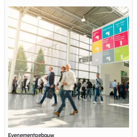
Contact met het team
Contactformulier
Mail de WOLF Service
Adresgegevens
Ook interessant?
Downloads
Service App
Evenementgebouw