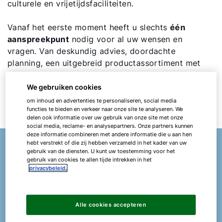
culturele en vrijetijdsfaciliteiten.
Vanaf het eerste moment heeft u slechts
één
aanspreekpunt
nodig voor al uw wensen en
vragen. Van deskundig advies, doordachte
planning, een uitgebreid productassortiment met
efficiënte systeem- en besturingstechniek tot
onze uitgebreide service afdeling:
WOLF biedt u
We gebruiken cookies
alles uit één hand.
Zo eenvoudig is het om met
om inhoud en advertenties te personaliseren, social media
WOLF samen te werken.
functies te bieden en verkeer naar onze site te analyseren. We
delen ook informatie over uw gebruik van onze site met onze
social media, reclame- en analysepartners. Onze partners kunnen
deze informatie combineren met andere informatie die u aan hen
hebt verstrekt of die zij hebben verzameld in het kader van uw
gebruik van de diensten. U kunt uw toestemming voor het
gebruik van cookies te allen tijde intrekken in het
Markus Freiburger
privacybeleid.
Uw expert in de sector recreatie-,
entertainment- en sportgebouwen
Alle cookies accepteren