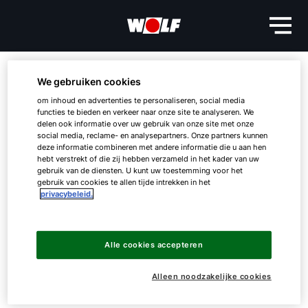
01.
Verkoop- en
We gebruiken cookies
leveringsvoorwaarden
om inhoud en advertenties te personaliseren, social media
functies te bieden en verkeer naar onze site te analyseren. We
delen ook informatie over uw gebruik van onze site met onze
social media, reclame- en analysepartners. Onze partners kunnen
WOLF GmbH
deze informatie combineren met andere informatie die u aan hen
hebt verstrekt of die zij hebben verzameld in het kader van uw
gebruik van de diensten. U kunt uw toestemming voor het
Hallo!
gebruik van cookies te allen tijde intrekken in het
privacybeleid.
Hoe kunnen wij u helpen?
Alle cookies accepteren
Download
Contact met het team
Alleen noodzakelijke cookies
Contactformulier
Download hier onze Verkoop- en