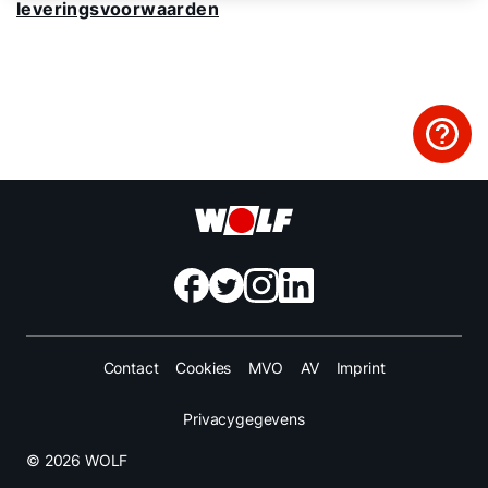
leveringsvoorwaarden
Mail de WOLF Service
Adresgegevens
Ook interessant?
Downloads
Service App
Contact
Cookies
MVO
AV
Imprint
Privacygegevens
© 2026 WOLF