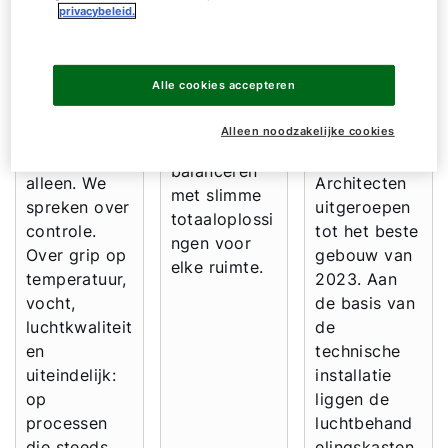
en: ontdek
privacybeleid.
luchtbehand
e
hoe je
eling en
wooncomple
comfort,
klimaatbehee
x Jonas is
luchtkwaliteit
rsing, beseft
door de
Alle cookies accepteren
en
dat we veel
Branchevere
energiekoste
Alleen noodzakelijke cookies
verder gaan
niging
n optimaal
dan comfort
Nederlandse
balanceren
alleen. We
Architecten
met slimme
spreken over
uitgeroepen
totaaloplossi
controle.
tot het beste
ngen voor
Over grip op
gebouw van
elke ruimte.
temperatuur,
2023. Aan
vocht,
de basis van
luchtkwaliteit
de
en
technische
uiteindelijk:
installatie
op
liggen de
processen
luchtbehand
die steeds
elingskasten