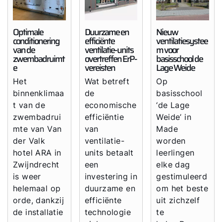
Optimale
Duurzame en
Nieuw
conditionering
efficiënte
ventilatiesystee
van de
ventilatie-units
m voor
zwembadruimt
overtreffen ErP-
basisschool de
e
vereisten
Lage Weide
Het
Wat betreft
Op
binnenklimaa
de
basisschool
t van de
economische
‘de Lage
zwembadrui
efficiëntie
Weide’ in
mte van Van
van
Made
der Valk
ventilatie-
worden
hotel ARA in
units betaalt
leerlingen
Zwijndrecht
een
elke dag
is weer
investering in
gestimuleerd
helemaal op
duurzame en
om het beste
orde, dankzij
efficiënte
uit zichzelf
de installatie
technologie
te