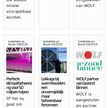
minder
van WOLF.
voorspelbaar
worden.
Hallo!
Installatie en
Installatie en
Installatie en
Bouw 09/2025
Bouw 05/2025
Bouw 06/2024
Hoe kunnen wij u helpen?
Contact met het team
Perfecte
Lekkage bij
WOLF partner
Contactformulier
klimaatbeheersi
warmtewielen:
van Gezond
ng voor 50
een
Binnen
miljoen tulpen
onvermijdelijk
Mail de WOLF Service
WOLF is
maar
Of het nu
beheersbaar
aangesloten
fenomeen
gaat om
als partner
Adresgegevens