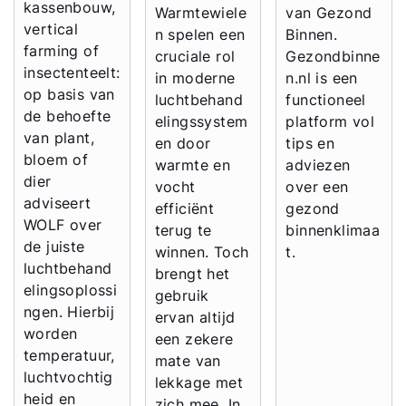
kassenbouw,
Warmtewiele
van Gezond
vertical
n spelen een
Binnen.
farming of
cruciale rol
Gezondbinne
Ook interessant?
insectenteelt:
in moderne
n.nl is een
op basis van
luchtbehand
functioneel
Downloads
de behoefte
elingssystem
platform vol
van plant,
en door
tips en
Service App
bloem of
warmte en
adviezen
dier
vocht
over een
adviseert
efficiënt
gezond
WOLF over
terug te
binnenklimaa
de juiste
winnen. Toch
t.
luchtbehand
brengt het
elingsoplossi
gebruik
ngen. Hierbij
ervan altijd
worden
een zekere
temperatuur,
mate van
luchtvochtig
lekkage met
heid en
zich mee. In