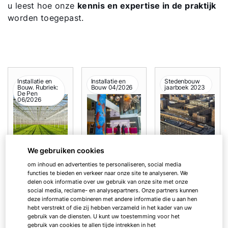
u leest hoe onze
kennis en expertise in de praktijk
worden toegepast.
Installatie en
Installatie en
Stedenbouw
Bouw. Rubriek:
Bouw 04/2026
jaarboek 2023
De Pen
06/2026
We gebruiken cookies
Controlled
Ventilatie op
Duurzame
om inhoud en advertenties te personaliseren, social media
environments
maat voor elke
klimaattechniek
functies te bieden en verkeer naar onze site te analyseren. We
zijn de sleutel tot
hotelruimte
en voor het
delen ook informatie over uw gebruik van onze site met onze
voedselzekerhei
'beste gebouw
social media, reclame- en analysepartners. Onze partners kunnen
Hotelgasten
d en efficiëntie
van 2023'
deze informatie combineren met andere informatie die u aan hen
hebben hoge
hebt verstrekt of die zij hebben verzameld in het kader van uw
Wie vandaag
Het
verwachting
gebruik van de diensten. U kunt uw toestemming voor het
actief is in
Amsterdams
gebruik van cookies te allen tijde intrekken in het