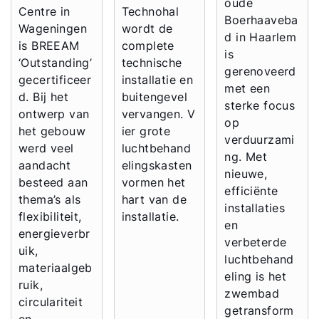
oude
Centre in
Technohal
Boerhaaveba
Wageningen
wordt de
d in Haarlem
is BREEAM
complete
is
‘Outstanding’
technische
gerenoveerd
gecertificeer
installatie en
met een
d. Bij het
buitengevel
sterke focus
ontwerp van
vervangen. V
op
het gebouw
ier grote
verduurzami
werd veel
luchtbehand
ng. Met
aandacht
elingskasten
nieuwe,
besteed aan
vormen het
efficiënte
thema’s als
hart van de
installaties
flexibiliteit,
installatie.
en
energieverbr
verbeterde
uik,
luchtbehand
materiaalgeb
eling is het
ruik,
zwembad
circulariteit
getransform
en