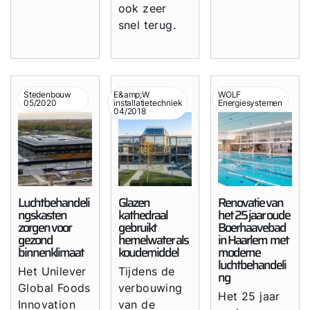
ook zeer
snel terug.
Stedenbouw
E&amp;W
WOLF
05/2020
installatietechniek
Energiesystemen
04/2018
Luchtbehandeli
Glazen
Renovatie van
ngskasten
kathedraal
het 25 jaar oude
zorgen voor
gebruikt
Boerhaavebad
gezond
hemelwater als
in Haarlem met
binnenklimaat
koudemiddel
moderne
luchtbehandeli
Het Unilever
Tijdens de
ng
Global Foods
verbouwing
Het 25 jaar
Innovation
van de