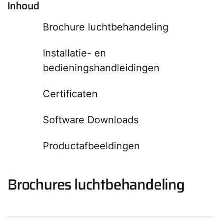
Inhoud
Brochure luchtbehandeling
Installatie- en
Hallo!
bedieningshandleidingen
Hoe kunnen wij u helpen?
Certificaten
Contact met het team
Software Downloads
Contactformulier
Productafbeeldingen
Mail de WOLF Service
Brochures luchtbehandeling
Adresgegevens