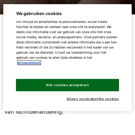
We gebruiken cookies
WOLF luchtbehandeling- &
om inhoud en advertenties te personaliseren, social media
functies te bieden en verkeer naar onze site te analyseren. We
ventilatie-units
delen ook informatie over uw gebruik van onze site met onze
social media, reclame- en analysepartners. Onze partners kunnen
deze informatie combineren met andere informatie die u aan hen
hebt verstrekt of die zij hebben verzameld in het kader van uw
gebruik van de diensten. U kunt uw toestemming voor het
Van Plug & Play tot individueel
gebruik van cookies te allen tijde intrekken in het
Van compacte standaard units, via
privacybeleid.
modulaire systemen, tot op maat gesneden
individuele oplossingen met een luchtdebiet
Alle cookies accepteren
van meer dan 100.000 m3/h. Wat de
toepassing of het bouwkundige gegeven
Alleen noodzakelijke cookies
ook is - WOLF is uw partner op alle terreinen
van luchtbehandeling.