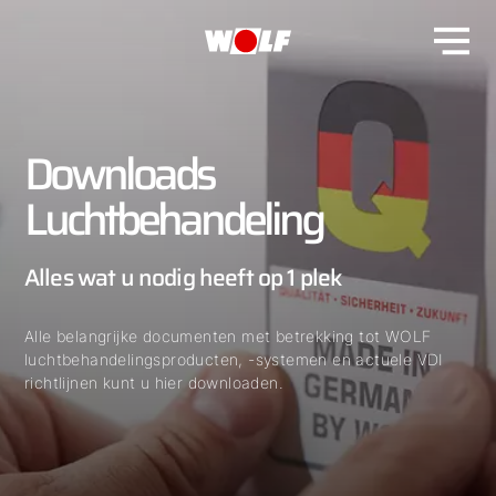
Downloads
Luchtbehandeling
Alles wat u nodig heeft op 1 plek
Alle belangrijke documenten met betrekking tot WOLF
luchtbehandelingsproducten, -systemen en actuele VDI
richtlijnen kunt u hier downloaden.