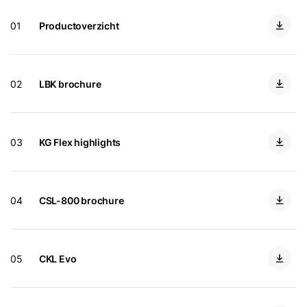
Ook interessant?
01
Productoverzicht
Downloads
Service App
02
LBK brochure
03
KG Flex highlights
04
CSL-800 brochure
05
CKL Evo