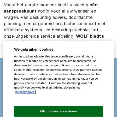
Vanaf het eerste moment heeft u slechts
één
aanspreekpunt
nodig voor al uw wensen en
vragen. Van deskundig advies, doordachte
planning, een uitgebreid productassortiment met
efficiënte systeem- en besturingstechniek tot
onze uitgebreide service afdeling:
WOLF biedt u
alles uit één hand.
Zo eenvoudig is het om met
WOLF samen te werken.
We gebruiken cookies
om inhoud en advertenties te personaliseren, social media
functies te bieden en verkeer naar onze site te analyseren. We
delen ook informatie over uw gebruik van onze site met onze
social media, reclame- en analysepartners. Onze partners kunnen
deze informatie combineren met andere informatie die u aan hen
Alshaimaa Abdelaziz
hebt verstrekt of die zij hebben verzameld in het kader van uw
gebruik van de diensten. U kunt uw toestemming voor het
gebruik van cookies te allen tijde intrekken in het
Uw expert in de sector Zwembad en Spa
privacybeleid.
Heeft u vragen of behoefte aan persoonlijk advies
voor uw project? WOLF biedt u individuele
Alle cookies accepteren