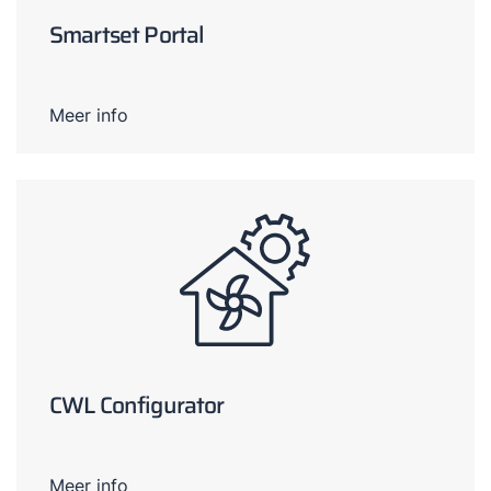
Downloads
Smartset Portal
Service App
Meer info
CWL Configurator
Meer info