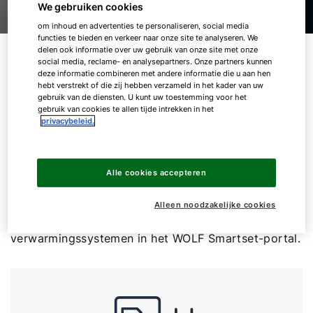
We gebruiken cookies
om inhoud en advertenties te personaliseren, social media
functies te bieden en verkeer naar onze site te analyseren. We
delen ook informatie over uw gebruik van onze site met onze
01.
Tools
social media, reclame- en analysepartners. Onze partners kunnen
deze informatie combineren met andere informatie die u aan hen
hebt verstrekt of die zij hebben verzameld in het kader van uw
gebruik van de diensten. U kunt uw toestemming voor het
Met onze digitale dienstverlening beschikt u altijd
gebruik van cookies te allen tijde intrekken in het
over professionele ondersteuning. En dat op
privacybeleid.
kantoor en op locatie bij uw klanten. Met de WOLF
Solar Configurator maakt u bijvoorbeeld in een paar
stappen het juiste advies voor eengezinswoningen
Alle cookies accepteren
en appartementencomplexen. Of u heeft snel en
eenvoudig het juiste ErP systeemlabel bij de hand.
Alleen noodzakelijke cookies
Bovendien: Controleer of beheer uw WOLF-
verwarmingssystemen in het WOLF Smartset-portal.