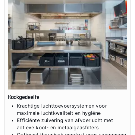
Kookgedeelte
Hallo!
Krachtige luchttoevoersystemen voor
maximale luchtkwaliteit en hygiëne
Hoe kunnen wij u helpen?
Efficiënte zuivering van afvoerlucht met
actieve kool- en metaalgaasfilters
Contact met het team
Optimaal thermisch comfort voor aangename