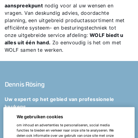
aanspreekpunt
nodig voor al uw wensen en
vragen. Van deskundig advies, doordachte
planning, een uitgebreid productassortiment met
efficiënte systeem- en besturingstechniek tot
onze uitgebreide service afdeling:
WOLF biedt u
alles uit één hand.
Zo eenvoudig is het om met
WOLF samen te werken.
Dennis Rösing
Uw expert op het gebied van professionele
keukens
We gebruiken cookies
Heeft u vragen of behoefte aan persoonlijk advies
om inhoud en advertenties te personaliseren, social media
voor uw project? WOLF biedt u individuele
functies te bieden en verkeer naar onze site te analyseren. We
delen ook informatie over uw gebruik van onze site met onze