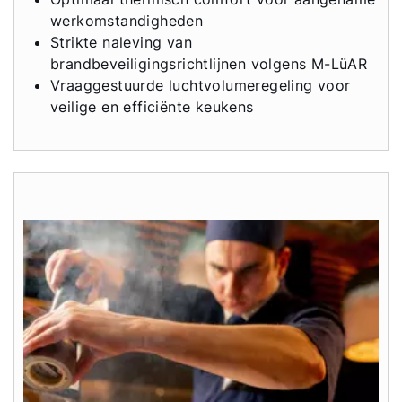
werkomstandigheden
Strikte naleving van
Contactformulier
brandbeveiligingsrichtlijnen volgens M-LüAR
Vraaggestuurde luchtvolumeregeling voor
Mail de WOLF Service
veilige en efficiënte keukens
Adresgegevens
Ook interessant?
Downloads
Service App