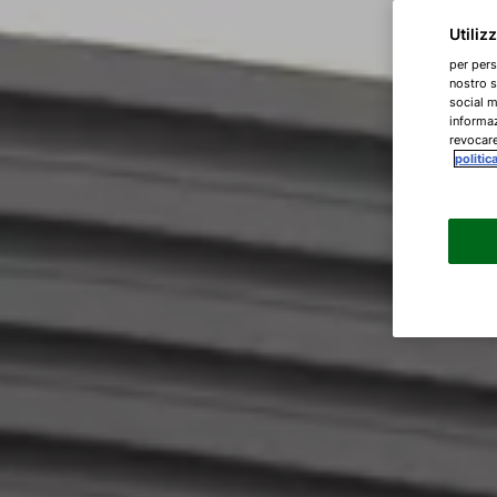
Utiliz
per pers
nostro s
social m
informaz
revocare
politic