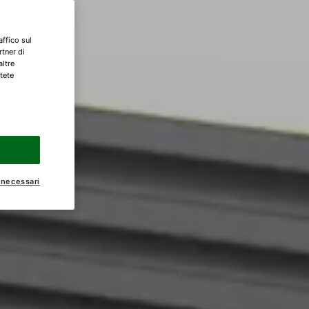
affico sul
rtner di
altre
tete
 necessari