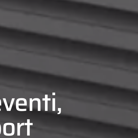
eventi,
port