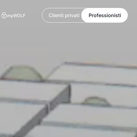
Clienti privati
Professionisti
myWOLF