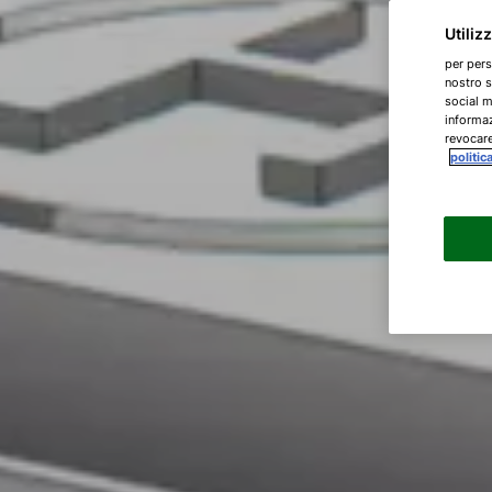
Utiliz
per pers
nostro s
social m
informaz
revocare
politic