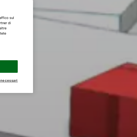
affico sul
rtner di
altre
tete
 necessari