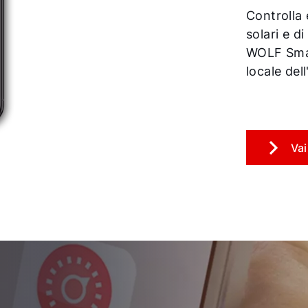
Controlla 
solari e d
WOLF Smar
locale del
Vai