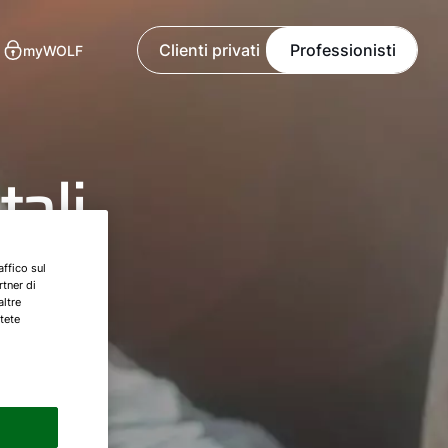
Clienti privati
Professionisti
myWOLF
tali
t
affico sul
rtner di
altre
tete