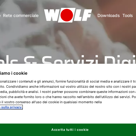
e
Rete commerciale
Downloads
Tools
ls & Servizi Digi
ziamo i cookie
Portale Smartse
onalizzare i contenuti e gli annunci, fornire funzionalità di social media e analizzare il tr
ito. Condividiamo anche informazioni sul vostro utilizzo del nostro sito con i nostri pa
edia, pubblicità e analisi. I nostri partner possono combinare queste informazioni con 
ioni che avete fornito loro o che hanno raccolto nell'ambito dell'utilizzo dei servizi. Po
 il vostro consenso all'uso dei cookie in qualsiasi momento nella
a sulla privacy.
Accetta tutti i cookie