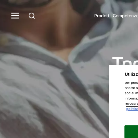
Prodotti
Competenz
Too
Utiliz
per pers
nostro s
social m
informaz
revocare
politic