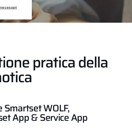
 necessari
ione pratica della
otica
e Smartset WOLF,
et App & Service App