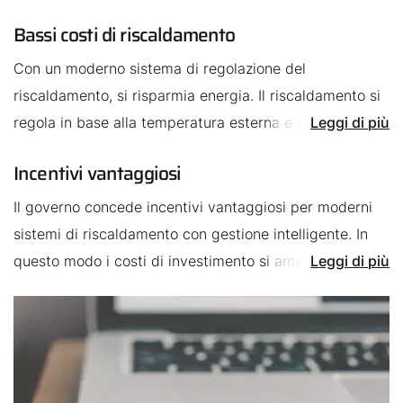
Bassi costi di riscaldamento
Con un moderno sistema di regolazione del
riscaldamento, si risparmia energia. Il riscaldamento si
regola in base alla temperatura esterna e riscalda più o
Leggi di più
meno di conseguenza. In questo modo non si spreca
Incentivi vantaggiosi
energia dal momento che la caldaia non produce mai
più calore del necessario. Come funziona?
Il governo concede incentivi vantaggiosi per moderni
sistemi di riscaldamento con gestione intelligente. In
Il sistema imposta le valvole termostatiche dei radiatori
questo modo i costi di investimento si ammortizzano
Leggi di più
in modo che tutte le stanze abbiano sempre la
molto rapidamente.
temperatura sufficiente. Esiste di solito anche una
modalità ferie.