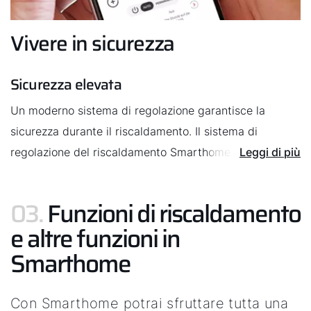
non siete più giovanissimi.
Vivere in sicurezza
Sicurezza elevata
Un moderno sistema di regolazione garantisce la
sicurezza durante il riscaldamento. Il sistema di
regolazione del riscaldamento Smarthome consente di
Leggi di più
incrementare ancora ulteriormente la sicurezza grazie
ai messaggi di errore e agli avvisi ricevuti in tempo
03.
Funzioni di riscaldamento
utile.
e altre funzioni in
Smarthome
Con Smarthome potrai sfruttare tutta una