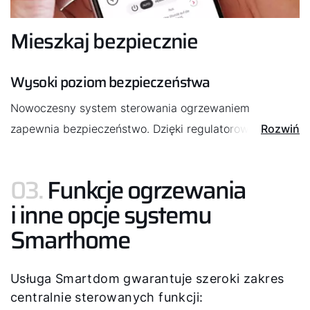
„Alexa, włącz lekką wentylację” sprawdzą się
zwłaszcza w przypadku osób starszych. Funkcja nie
Mieszkaj bezpiecznie
jest jeszcze dostępna na polskim rynku.
Wysoki poziom bezpieczeństwa
Nowoczesny system sterowania ogrzewaniem
zapewnia bezpieczeństwo. Dzięki regulatorowi
Rozwiń
ogrzewania Smartdom jego poziom wzrasta jeszcze
bardziej. Użytkownicy otrzymują bowiem
03.
Funkcje ogrzewania
z odpowiednim wyprzedzeniem komunikaty o usterce
i inne opcje systemu
i ostrzeżenia.
Smarthome
Usługa Smartdom gwarantuje szeroki zakres
centralnie sterowanych funkcji: