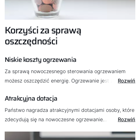
Korzyści za sprawą
oszczędności
Niskie koszty ogrzewania
Za sprawą nowoczesnego sterowania ogrzewaniem
możesz oszczędzić energię. Ogrzewanie jest zależne
Rozwiń
od temperatury zewnętrznej, dzięki czemu można
Atrakcyjna dotacja
odpowiednio określić jego stopień. Z uwagi na to, iż
źródło ciepła nie wytwarza nigdy więcej energii niż
Państwo nagradza atrakcyjnymi dotacjami osoby, które
potrzeba, nie ma ryzyka utraty pieniędzy. Jak to jest
zdecydują się na nowoczesne ogrzewanie
Rozwiń
możliwe?
z inteligentnym systemem sterowania. Dzięki temu
koszty inwestycji mogą się bardzo szybko