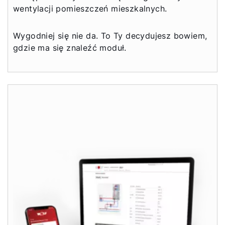
Cześć!
wentylacji pomieszczeń mieszkalnych.
Jak możemy Ci pomóc?
Wygodniej się nie da. To Ty decydujesz bowiem,
gdzie ma się znaleźć moduł.
Znajdź swojego eksperta
Przydatne linki
Kariera
O nas
Kontakt