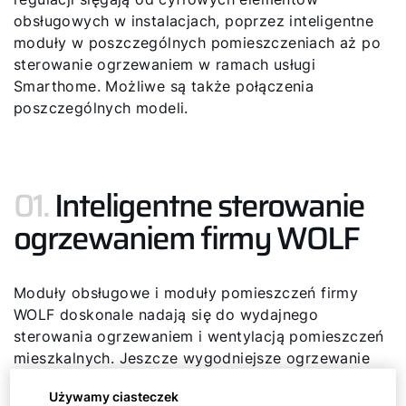
obsługowych w instalacjach, poprzez inteligentne
moduły w poszczególnych pomieszczeniach aż po
sterowanie ogrzewaniem w ramach usługi
Smarthome. Możliwe są także połączenia
poszczególnych modeli.
01.
Inteligentne sterowanie
ogrzewaniem firmy WOLF
Moduły obsługowe i moduły pomieszczeń firmy
WOLF doskonale nadają się do wydajnego
sterowania ogrzewaniem i wentylacją pomieszczeń
mieszkalnych. Jeszcze wygodniejsze ogrzewanie
zapewniają dodatkowe rozwiązania Smartdom,
Używamy ciasteczek
takie jak aplikacja Smartset i odpowiednie moduły