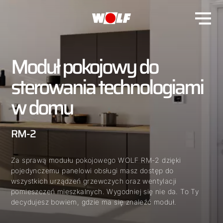
Moduł pokojowy do
sterowania technologiami
w domu
RM-2
Za sprawą modułu pokojowego WOLF RM-2 dzięki
pojedynczemu panelowi obsługi masz dostęp do
wszystkich urządzeń grzewczych oraz wentylacji
pomieszczeń mieszkalnych. Wygodniej się nie da. To Ty
decydujesz bowiem, gdzie ma się znaleźć moduł.