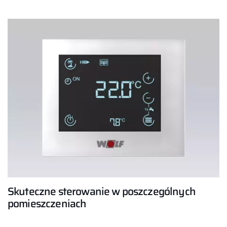
Cześć!
Jak możemy Ci pomóc?
Znajdź swojego eksperta
Skuteczne sterowanie w poszczególnych
pomieszczeniach
Przydatne linki