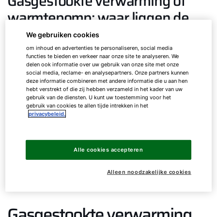
Gasgestookte verwarming of
warmtepomp: waar liggen de
verschillen?
We gebruiken cookies
om inhoud en advertenties te personaliseren, social media
functies te bieden en verkeer naar onze site te analyseren. We
Warmtepompen en gasverwarmingssystemen
delen ook informatie over uw gebruik van onze site met onze
verwarmen het gebouw, maar ze werken volgens
social media, reclame- en analysepartners. Onze partners kunnen
deze informatie combineren met andere informatie die u aan hen
verschillende principes.
hebt verstrekt of die zij hebben verzameld in het kader van uw
gebruik van de diensten. U kunt uw toestemming voor het
gebruik van cookies te allen tijde intrekken in het
Gasverwarming genereert warmte voor
privacybeleid.
verwarming door verbranding van fossiele
brandstoffen.
Een warmtepomp daarentegen gebruikt
Alle cookies accepteren
omgevingswarmte en verhoogt het
temperatuurniveau met behulp van
Alleen noodzakelijke cookies
elektriciteit.
Gasgestookte verwarming