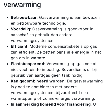
verwarming
Betrouwbaar
: Gasverwarming is een bewezen
en betrouwbare technologie.
Voordelig
: Gasverwarming is goedkoper in
aanschaf en gebruik dan andere
Hallo!
verwarmingssystemen.
Efficiënt
: Moderne condensatieketels op gas
Hoe kunnen wij u helpen?
zijn efficiënt. Ze zetten bijna alle energie in het
gas om in warmte.
Plaatsbesparend
: Verwarming op gas neemt
Contact met het team
niet veel ruimte in beslag. Bovendien is er bij
gebruik van aardgas geen tank nodig.
Contactformulier
Kan gecombineerd worden
: De gasverwarming
is goed te combineren met andere
verwarmingssystemen, bijvoorbeeld een
Mail de WOLF Service
warmtepomp of zonne-energie verwarming.
In aanmerking komend voor financiering
: U
Adresgegevens