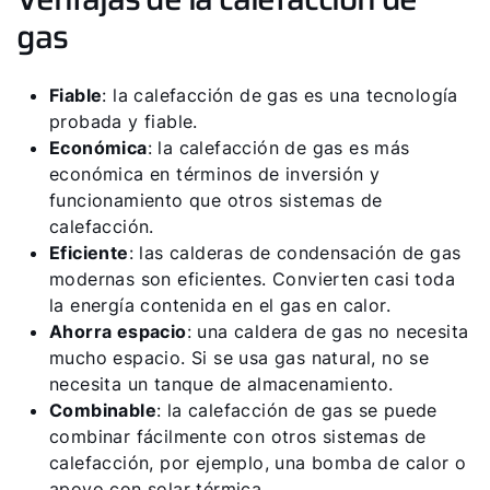
gas
Fiable
: la calefacción de gas es una tecnología
probada y fiable.
Económica
: la calefacción de gas es más
¡Hola!
económica en términos de inversión y
funcionamiento que otros sistemas de
¿Cómo podemos ayudarte?
calefacción.
Eficiente
: las calderas de condensación de gas
Contacto de servicio
modernas son eficientes. Convierten casi toda
la energía contenida en el gas en calor.
Ahorra espacio
: una caldera de gas no necesita
Línea de atención al cliente
mucho espacio. Si se usa gas natural, no se
necesita un tanque de almacenamiento.
Encontrar a tu experto
Combinable
: la calefacción de gas se puede
combinar fácilmente con otros sistemas de
calefacción, por ejemplo, una bomba de calor o
Links importantes
apoyo con solar térmica.