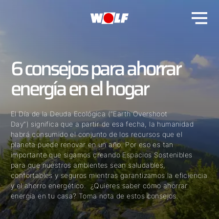
6 consejos para ahorrar
energía en el hogar
El Día de la Deuda Ecológica (“Earth Overshoot
Day”) significa que a partir de esa fecha, la humanidad
habrá consumido el conjunto de los recursos que el
planeta puede renovar en un año. Por eso es tan
importante que sigamos creando Espacios Sostenibles
para que nuestros ambientes sean saludables,
confortables y seguros mientras garantizamos la eficiencia
y el ahorro energético. ¿Quieres saber cómo ahorrar
energía en tu casa? Toma nota de estos consejos.