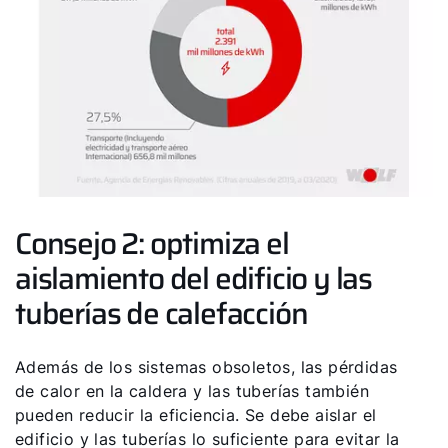
Línea de atención al cliente
Encontrar a tu experto
Links importantes
Carrera profesional
Consejo 2: optimiza el
Sustentabilidad
aislamiento del edificio y las
tuberías de calefacción
Además de los sistemas obsoletos, las pérdidas
de calor en la caldera y las tuberías también
pueden reducir la eficiencia. Se debe aislar el
edificio y las tuberías lo suficiente para evitar la