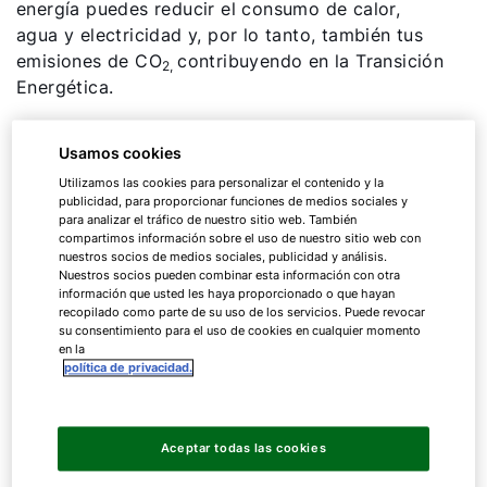
energía puedes reducir el consumo de calor,
agua y electricidad y, por lo tanto, también tus
emisiones de CO
contribuyendo en la Transición
2,
Energética.
Consejo 1: calienta la casa de
Usamos cookies
forma eficiente y ahorra energía
Utilizamos las cookies para personalizar el contenido y la
publicidad, para proporcionar funciones de medios sociales y
para analizar el tráfico de nuestro sitio web. También
compartimos información sobre el uso de nuestro sitio web con
Puedes optimizar la calefacción y utilizar menos
nuestros socios de medios sociales, publicidad y análisis.
Nuestros socios pueden combinar esta información con otra
combustible y electricidad aumentando la eficiencia
información que usted les haya proporcionado o que hayan
de tu sistema.
recopilado como parte de su uso de los servicios. Puede revocar
su consentimiento para el uso de cookies en cualquier momento
en la
La eficiencia de un sistema de calefacción de
política de privacidad.
gasóleo convencional está entre el 70 y el 80% y la
de un sistema de calefacción de gas, entre el 85 y
el 93%. Las pérdidas de energía se producen, por
Aceptar todas las cookies
ejemplo, a través del desgaste del material y la